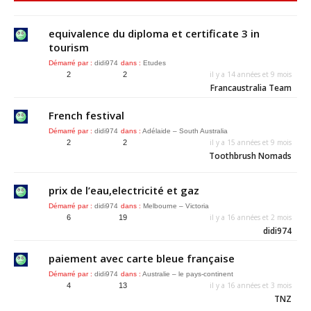
equivalence du diploma et certificate 3 in
tourism
Démarré par :
didi974
dans :
Etudes
il y a 14 années et 9 mois
2
2
Francaustralia Team
French festival
Démarré par :
didi974
dans :
Adélaide – South Australia
il y a 15 années et 9 mois
2
2
Toothbrush Nomads
prix de l’eau,electricité et gaz
Démarré par :
didi974
dans :
Melbourne – Victoria
il y a 16 années et 2 mois
6
19
didi974
paiement avec carte bleue française
Démarré par :
didi974
dans :
Australie – le pays-continent
il y a 16 années et 3 mois
4
13
TNZ