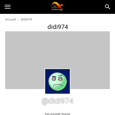
Australia-
Accueil
didi974
didi974
australie.com
@didi974
Pas d’activité récente