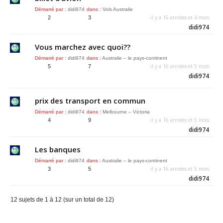
Démarré par :
didi974
dans :
Vols Australie
il y a 16 années et 4 mois
2
3
didi974
Vous marchez avec quoi??
Démarré par :
didi974
dans :
Australie – le pays-continent
il y a 16 années et 5 mois
5
7
didi974
prix des transport en commun
Démarré par :
didi974
dans :
Melbourne – Victoria
il y a 16 années et 5 mois
4
9
didi974
Les banques
Démarré par :
didi974
dans :
Australie – le pays-continent
il y a 16 années et 5 mois
3
5
didi974
12 sujets de 1 à 12 (sur un total de 12)