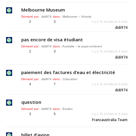
Melbourne Museum
Démarré par :
didi974
dans :
Melbourne – Victoria
il y a 16 années et 4 mois
2
3
didi974
pas encore de visa étudiant
Démarré par :
didi974
dans :
Australie – le pays-continent
il y a 16 années et 4 mois
2
3
didi974
paiement des factures d’eau et électricité
Démarré par :
didi974
dans :
Colocation
il y a 16 années et 4 mois
4
7
didi974
question
Démarré par :
didi974
dans :
Etudes
il y a 16 années et 4 mois
3
5
Francaustralia Team
billet d’avion