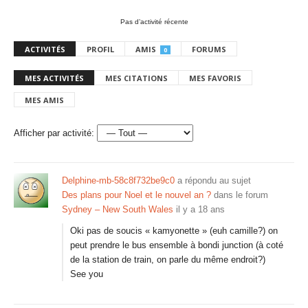
Pas d’activité récente
ACTIVITÉS
PROFIL
AMIS
FORUMS
0
MES ACTIVITÉS
MES CITATIONS
MES FAVORIS
MES AMIS
Afficher par activité:
Delphine-mb-58c8f732be9c0
a répondu au sujet
Des plans pour Noel et le nouvel an ?
dans le forum
Sydney – New South Wales
il y a 18 ans
Oki pas de soucis « kamyonette » (euh camille?) on
peut prendre le bus ensemble à bondi junction (à coté
de la station de train, on parle du même endroit?)
See you