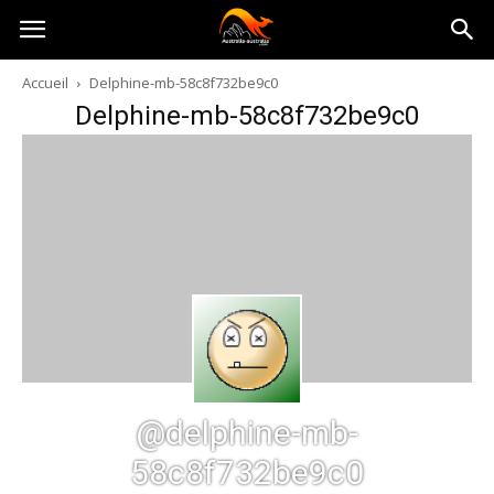
Australia-
Accueil
Delphine-mb-58c8f732be9c0
Delphine-mb-58c8f732be9c0
australie.com
@delphine-mb-
58c8f732be9c0