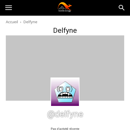
Australia-
Accueil
Delfyne
Delfyne
australie.com
@delfyne
Pas d’activité récente