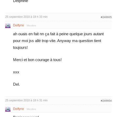
Delphine
25 septembre 2010 à 18 h 33 min
#246605
Delfyne
Membre
ah ouais en fait nn ça fait à peine quelque jours autant
pour moi jss allé trop vite. Anyway ma question tient
toujours!
Merci et bon courage à tous!
xxx
Del.
25 septembre 2010 à 18 h 31 min
#246604
Delfyne
Membre