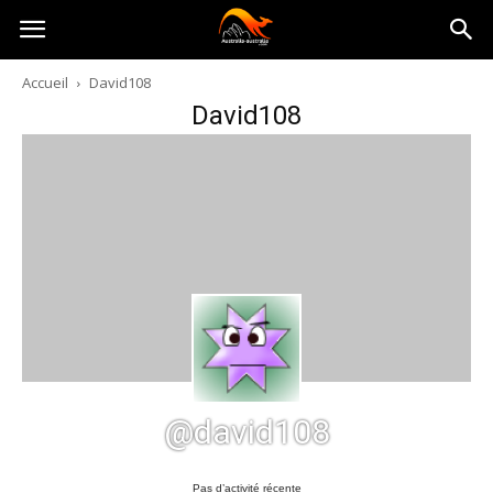
Australia-
Accueil
David108
David108
australie.com
@david108
Pas d’activité récente