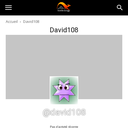
Australia-
Accueil
David108
David108
australie.com
@david108
Pas d’activité récente