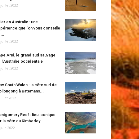
 juillet 2022
ier en Australie : une
périence que l’on vous conseille
...
 juillet 2022
pe Arid, le grand sud sauvage
 l’Australie occidentale
 juillet 2022
w South Wales : la côte sud de
llongong à Batemans...
juillet 2022
ntgomery Reef : lieu iconique
r la côte du Kimberley
 juin 2022