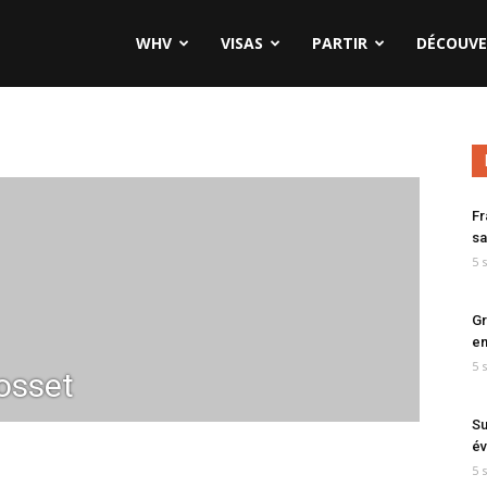
WHV
VISAS
PARTIR
DÉCOUVE
Fr
sa
5 
Gr
en
5 
osset
Su
év
5 