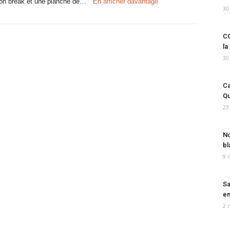
lcon break et une planche de…
En afficher davantage
30
CO
la
30
Ca
Qu
23
No
bl
9 
Sa
em
2 