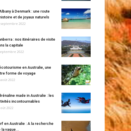
Albany à Denmark : une route
histoire et de joyaux naturels
 septembre 2022
nberra : nos itinéraires de visite
ns la capitale
septembre 2022
écotourisme en Australie, une
tre forme de voyage
 août 2022
rénaline made in Australie : les
tivités incontournables
août 2022
rf en Australie : A la recherche
 la vague...