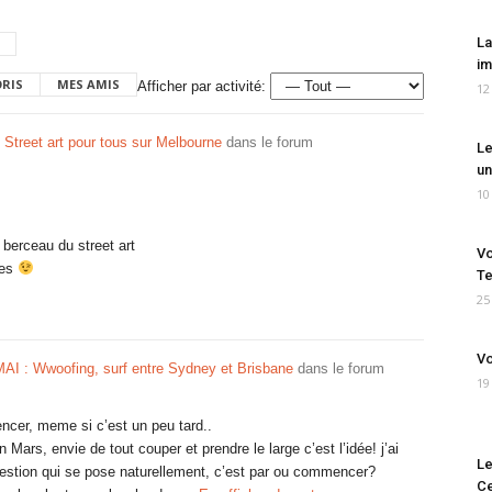
La
im
ORIS
MES AMIS
Afficher par activité:
12
 Street art pour tous sur Melbourne
dans le forum
Le
un
10
 berceau du street art
Vo
res
Te
25
Vo
AI : Wwoofing, surf entre Sydney et Brisbane
dans le forum
19
ncer, meme si c’est un peu tard..
n Mars, envie de tout couper et prendre le large c’est l’idée! j’ai
Le
 question qui se pose naturellement, c’est par ou commencer?
Ce