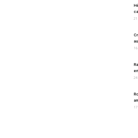
Hé
ca
21
Cr
au
16
Ra
en
24
Ro
am
17