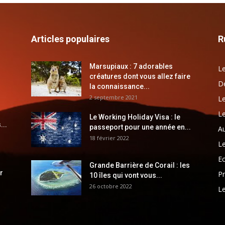
Articles populaires
R
Marsupiaux : 7 adorables
Le
créatures dont vous allez faire
Dé
la connaissance...
2 septembre 2021
Le
Le
Le Working Holiday Visa : le
...
passeport pour une année en...
Au
18 février 2022
Le
E
Grande Barrière de Corail : les
r
Pr
10 îles qui vont vous...
26 octobre 2022
Le