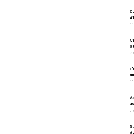
D’
d’
15
Ca
da
7 
L’
au
10
Ad
ac
3 
Su
de