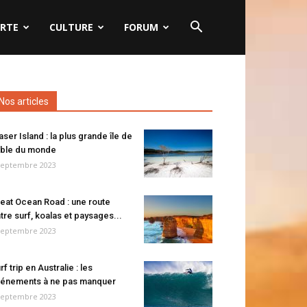
RTE
CULTURE
FORUM
Nos articles
aser Island : la plus grande île de
ble du monde
septembre 2023
eat Ocean Road : une route
tre surf, koalas et paysages...
septembre 2023
rf trip en Australie : les
énements à ne pas manquer
septembre 2023