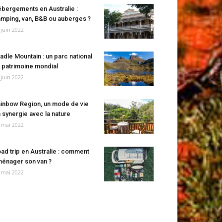
bergements en Australie :
mping, van, B&B ou auberges ?
 juin 2022
adle Mountain : un parc national
 patrimoine mondial
 juin 2022
inbow Region, un mode de vie
 synergie avec la nature
 mai 2022
ad trip en Australie : comment
énager son van ?
 mai 2022