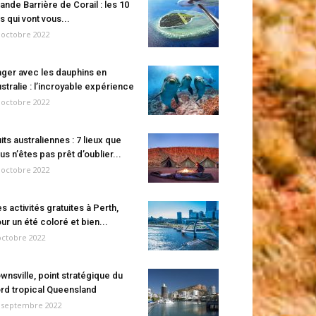
ande Barrière de Corail : les 10
es qui vont vous...
 octobre 2022
ger avec les dauphins en
stralie : l’incroyable expérience
 octobre 2022
its australiennes : 7 lieux que
us n’êtes pas prêt d’oublier...
 octobre 2022
s activités gratuites à Perth,
ur un été coloré et bien...
octobre 2022
wnsville, point stratégique du
rd tropical Queensland
 septembre 2022