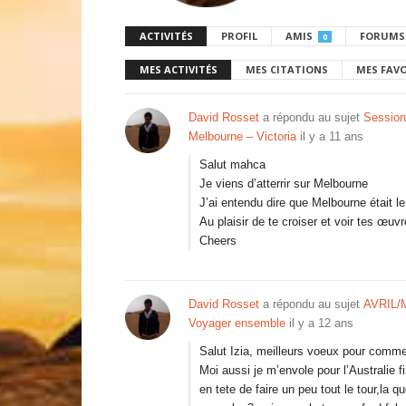
ACTIVITÉS
PROFIL
AMIS
FORUMS
0
MES ACTIVITÉS
MES CITATIONS
MES FAV
David Rosset
a répondu au sujet
Session
Melbourne – Victoria
il y a 11 ans
Salut mahca
Je viens d’atterrir sur Melbourne
J’ai entendu dire que Melbourne était le
Au plaisir de te croiser et voir tes œuv
Cheers
David Rosset
a répondu au sujet
AVRIL/M
Voyager ensemble
il y a 12 ans
Salut Izia, meilleurs voeux pour comme
Moi aussi je m’envole pour l’Australie fi
en tete de faire un peu tout le tour,la