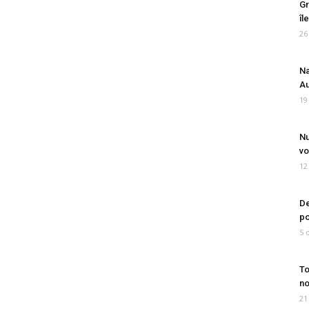
Gr
îl
26
Na
Au
19
Nu
vo
12
De
po
5 
To
no
21