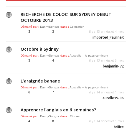
RECHERCHE DE COLOC’ SUR SYDNEY DEBUT
OCTOBRE 2013
Démarré par :
DannySongzz
dans :
Colocation
il y a 13 années et 4 mois
3
3
imported_PaulineR
Octobre à Sydney
Démarré par :
DannySongzz
dans :
Australie – le pays-continent
il y a 13 années et 6 mois
3
4
benjamin-72
L’araignée banane
Démarré par :
DannySongzz
dans :
Australie – le pays-continent
il y a 14 années et 1 mois
6
7
aurelie15-06
Apprendre l’anglais en 6 semaines?
Démarré par :
DannySongzz
dans :
Etudes
il y a 14 années et 1 mois
4
8
briiice