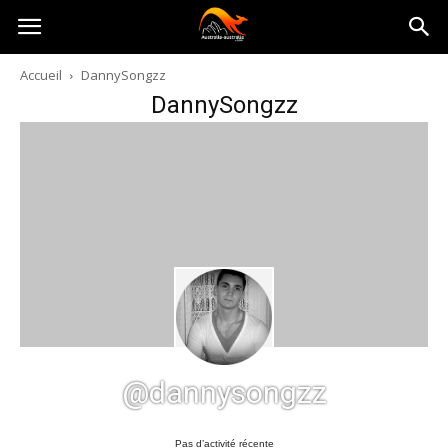
Australia-
Accueil
DannySongzz
DannySongzz
australie.com
@dannysongzz
Pas d’activité récente