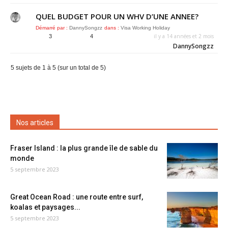
QUEL BUDGET POUR UN WHV D’UNE ANNEE?
Démarré par :
DannySongzz
dans :
Visa Working Holiday
il y a 14 années et 2 mois
3
4
DannySongzz
5 sujets de 1 à 5 (sur un total de 5)
Nos articles
Fraser Island : la plus grande île de sable du
monde
5 septembre 2023
Great Ocean Road : une route entre surf,
koalas et paysages...
5 septembre 2023