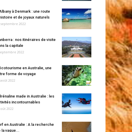
Albany à Denmark : une route
histoire et de joyaux naturels
 septembre 2022
nberra : nos itinéraires de visite
ns la capitale
septembre 2022
écotourisme en Australie, une
tre forme de voyage
 août 2022
rénaline made in Australie : les
tivités incontournables
août 2022
rf en Australie : A la recherche
 la vague...