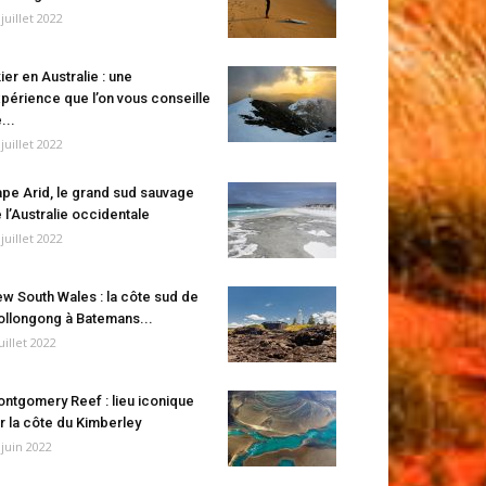
 juillet 2022
ier en Australie : une
périence que l’on vous conseille
...
 juillet 2022
pe Arid, le grand sud sauvage
 l’Australie occidentale
 juillet 2022
w South Wales : la côte sud de
llongong à Batemans...
juillet 2022
ntgomery Reef : lieu iconique
r la côte du Kimberley
 juin 2022