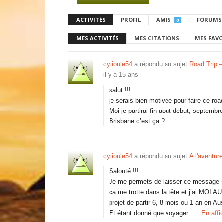
ACTIVITÉS
PROFIL
AMIS
FORUMS
0
MES ACTIVITÉS
MES CITATIONS
MES FAV
cyrioule54
a répondu au sujet
Road Trip 
il y a 15 ans
salut !!!
je serais bien motivée pour faire ce road
Moi je partirai fin aout debut, septembr
Brisbane c’est ça ?
cyrioule54
a répondu au sujet
A l'aventur
Salouté !!!
Je me permets de laisser ce message s
ca me trotte dans la tête et j’ai MOI 
projet de partir 6, 8 mois ou 1 an en A
Et étant donné que voyager…
En aff