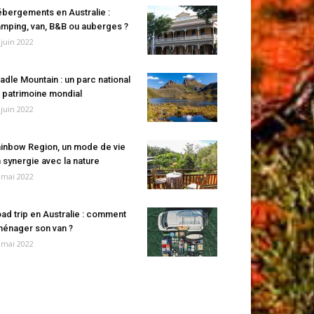
bergements en Australie :
mping, van, B&B ou auberges ?
 juin 2022
adle Mountain : un parc national
 patrimoine mondial
 juin 2022
inbow Region, un mode de vie
 synergie avec la nature
 mai 2022
ad trip en Australie : comment
énager son van ?
 mai 2022