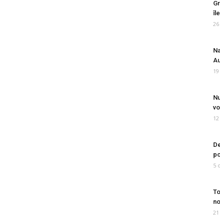
Gr
îl
26
Na
Au
19
Nu
vo
12
De
po
5 
To
no
21