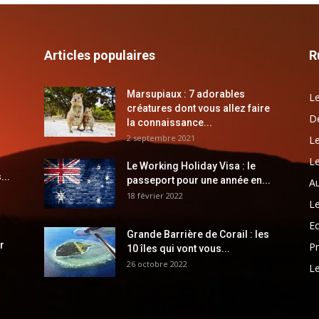
Articles populaires
R
Marsupiaux : 7 adorables
Le
créatures dont vous allez faire
Dé
la connaissance...
2 septembre 2021
Le
Le
Le Working Holiday Visa : le
...
passeport pour une année en...
Au
18 février 2022
Le
E
Grande Barrière de Corail : les
r
Pr
10 îles qui vont vous...
26 octobre 2022
Le