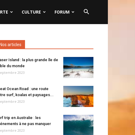
RTE
CULTURE
FORUM
Nos articles
aser Island : la plus grande île de
ble du monde
septembre 2023
eat Ocean Road : une route
tre surf, koalas et paysages...
septembre 2023
rf trip en Australie : les
énements à ne pas manquer
septembre 2023