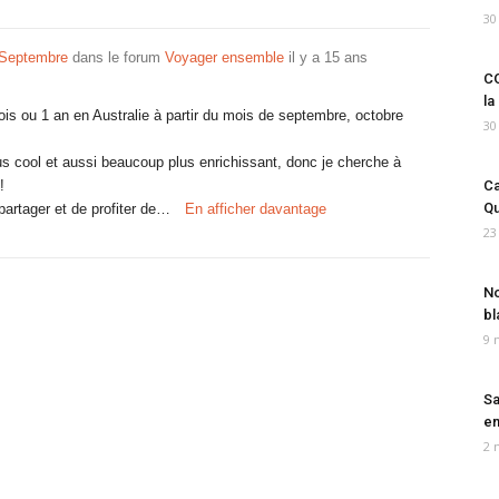
30
 Septembre
dans le forum
Voyager ensemble
il y a 15 ans
CO
la
 mois ou 1 an en Australie à partir du mois de septembre, octobre
30
us cool et aussi beaucoup plus enrichissant, donc je cherche à
!
Ca
Qu
partager et de profiter de…
En afficher davantage
23
No
bl
9 
Sa
em
2 