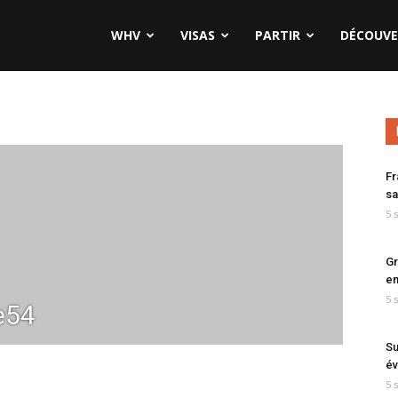
WHV
VISAS
PARTIR
DÉCOUVE
Fr
sa
5 
Gr
en
5 
e54
Su
év
5 