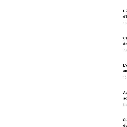
D’
d’
15
Ca
da
7 
L’
au
10
Ad
ac
3 
Su
de