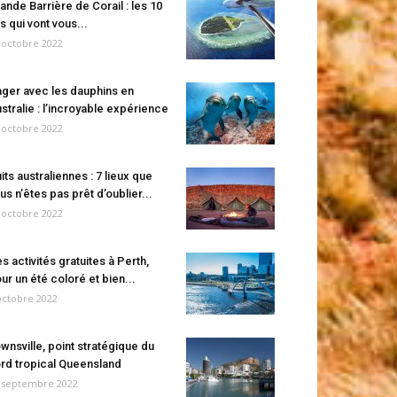
ande Barrière de Corail : les 10
es qui vont vous...
 octobre 2022
ger avec les dauphins en
stralie : l’incroyable expérience
 octobre 2022
its australiennes : 7 lieux que
us n’êtes pas prêt d’oublier...
 octobre 2022
s activités gratuites à Perth,
ur un été coloré et bien...
octobre 2022
wnsville, point stratégique du
rd tropical Queensland
 septembre 2022