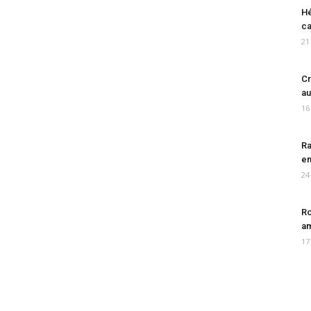
Hé
ca
21
Cr
au
16
Ra
en
24
Ro
am
17