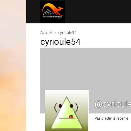
Australia-
Accueil
cyrioule54
australie.com
cyrioule54
@cyrioul
Pas d’activité récente