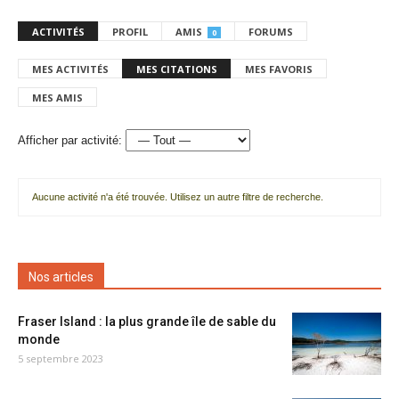
ACTIVITÉS
PROFIL
AMIS
FORUMS
0
MES ACTIVITÉS
MES CITATIONS
MES FAVORIS
MES AMIS
Afficher par activité:
Aucune activité n'a été trouvée. Utilisez un autre filtre de recherche.
Nos articles
Fraser Island : la plus grande île de sable du
monde
5 septembre 2023