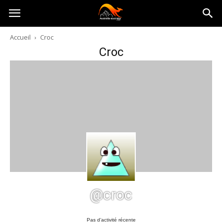
Australia-
Accueil
Croc
Croc
australie.com
@croc
Pas d’activité récente