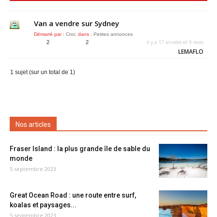
Van a vendre sur Sydney
Démarré par :
Croc
dans :
Petites annonces
il y a 17 années et 9 mois
2
2
LEMAFLO
1 sujet (sur un total de 1)
Nos articles
Fraser Island : la plus grande île de sable du
monde
5 septembre 2023
Great Ocean Road : une route entre surf,
koalas et paysages...
5 septembre 2023