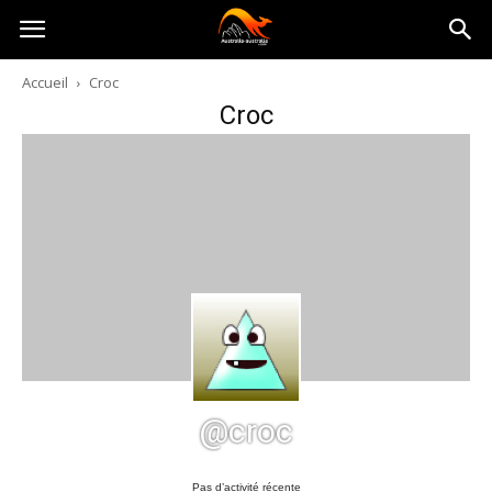
Australia-
Accueil
Croc
Croc
australie.com
@croc
Pas d’activité récente