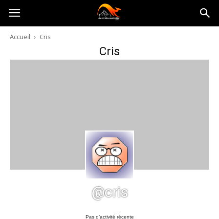
Australia-
Accueil
Cris
Cris
australie.com
@cris
Pas d’activité récente