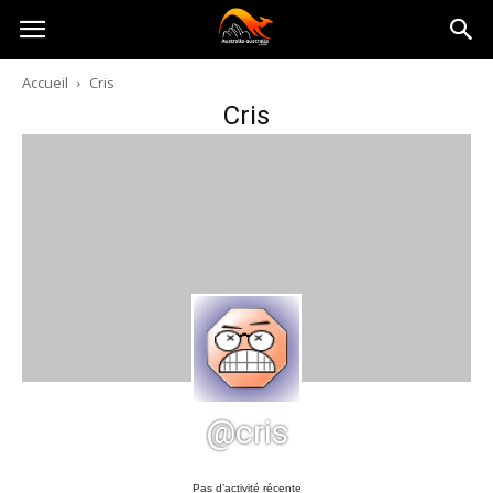
Australia-
Accueil
Cris
Cris
australie.com
@cris
Pas d’activité récente