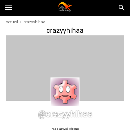
Australia-
Accueil
crazyyhihaa
crazyyhihaa
australie.com
@crazyyhihaa
Pas d’activité récente