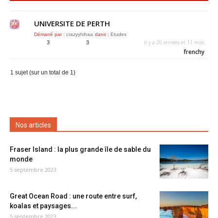
UNIVERSITE DE PERTH
Démarré par :
crazyyhihaa
dans :
Etudes
il y a 20 années et 11 mois
3
3
frenchy
1 sujet (sur un total de 1)
Nos articles
Fraser Island : la plus grande île de sable du
monde
5 septembre 2023
Great Ocean Road : une route entre surf,
koalas et paysages...
5 septembre 2023