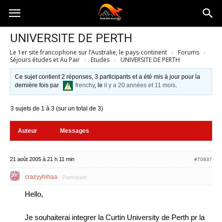
Australia-
UNIVERSITE DE PERTH
Le 1er site francophone sur l’Australie, le pays-continent
›
Forums
›
australie.com
Séjours études et Au Pair
›
Etudes
›
UNIVERSITE DE PERTH
Ce sujet contient 2 réponses, 3 participants et a été mis à jour pour la
dernière fois par
frenchy
, le
il y a 20 années et 11 mois
.
3 sujets de 1 à 3 (sur un total de 3)
Auteur
Messages
21 août 2005 à 21 h 11 min
#70837
crazyyhihaa
Participant
Hello,
Je souhaiterai integrer la Curtin University de Perth pr la