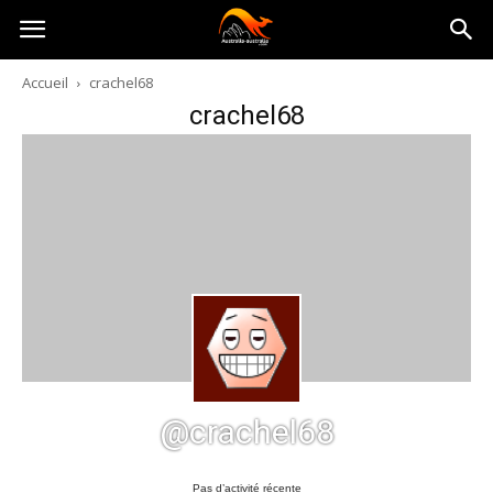
Australia-
Accueil
crachel68
crachel68
australie.com
@crachel68
Pas d’activité récente