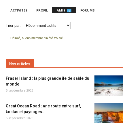
ACTIVITÉS
PROFIL
AMIS
FORUMS
0
Trier par:
Désolé, aucun membre n'a été trouvé.
Mes
amis
Nos articles
Fraser Island : la plus grande île de sable du
monde
5 septembre 2023
Great Ocean Road : une route entre surf,
koalas et paysages...
5 septembre 2023