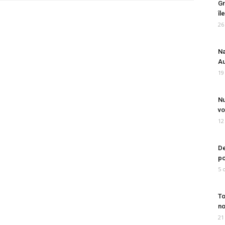
Gr
îl
26
Na
Au
19
Nu
vo
12
De
po
5 
To
no
21