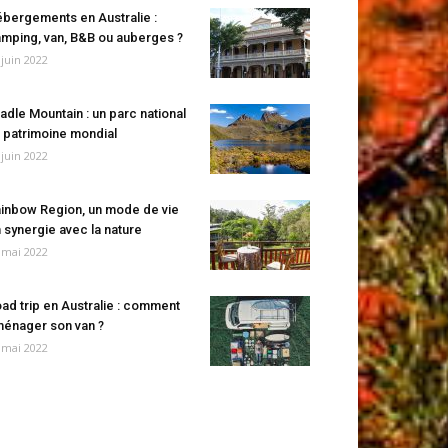
bergements en Australie :
mping, van, B&B ou auberges ?
 juin 2022
adle Mountain : un parc national
 patrimoine mondial
 juin 2022
inbow Region, un mode de vie
 synergie avec la nature
 mai 2022
ad trip en Australie : comment
énager son van ?
 mai 2022