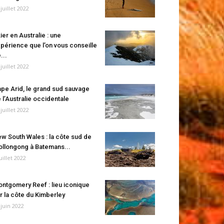
 juillet 2022
ier en Australie : une
périence que l’on vous conseille
...
 juillet 2022
pe Arid, le grand sud sauvage
 l’Australie occidentale
 juillet 2022
w South Wales : la côte sud de
llongong à Batemans...
juillet 2022
ntgomery Reef : lieu iconique
r la côte du Kimberley
 juin 2022