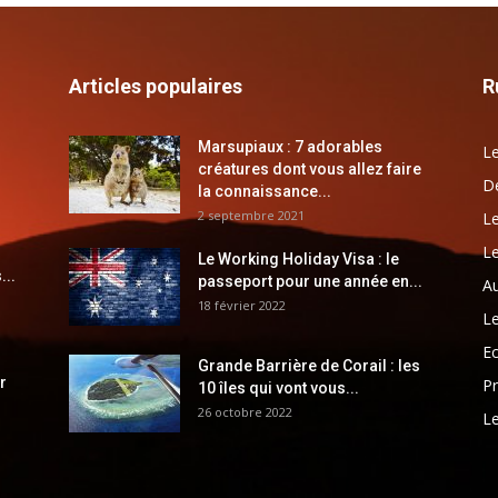
Articles populaires
R
Marsupiaux : 7 adorables
Le
créatures dont vous allez faire
Dé
la connaissance...
2 septembre 2021
Le
Le
Le Working Holiday Visa : le
...
passeport pour une année en...
Au
18 février 2022
Le
E
Grande Barrière de Corail : les
r
Pr
10 îles qui vont vous...
26 octobre 2022
Le