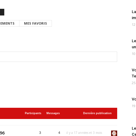
La
im
EMENTS
MES FAVORIS
12
Le
un
10
Vo
Te
25
Vo
19
Participants
Messages
Dernière publication
Le
96
il y a 17 années et 3 mois
3
4
Ce