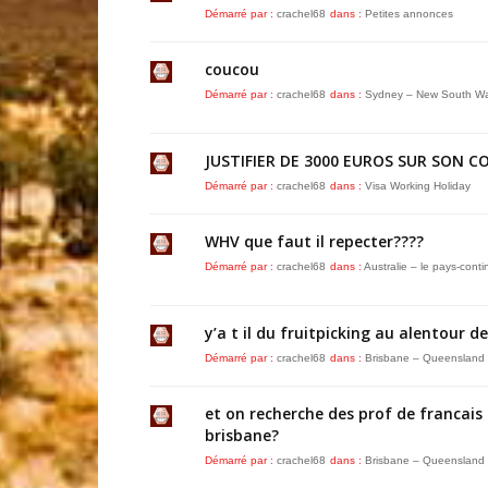
Démarré par :
crachel68
dans :
Petites annonces
coucou
Démarré par :
crachel68
dans :
Sydney – New South Wa
JUSTIFIER DE 3000 EUROS SUR SON C
Démarré par :
crachel68
dans :
Visa Working Holiday
WHV que faut il repecter????
Démarré par :
crachel68
dans :
Australie – le pays-conti
y’a t il du fruitpicking au alentour d
Démarré par :
crachel68
dans :
Brisbane – Queensland
et on recherche des prof de francais 
brisbane?
Démarré par :
crachel68
dans :
Brisbane – Queensland