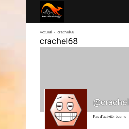
Australia-
Accueil
crachel68
australie.com
crachel68
@crache
Pas d’activité récente