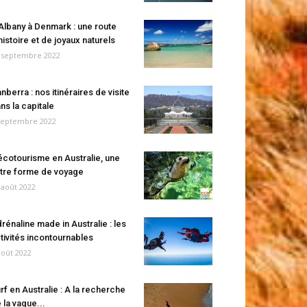
Albany à Denmark : une route
histoire et de joyaux naturels
 septembre 2022
nberra : nos itinéraires de visite
ns la capitale
septembre 2022
écotourisme en Australie, une
tre forme de voyage
 août 2022
rénaline made in Australie : les
tivités incontournables
août 2022
rf en Australie : A la recherche
 la vague...