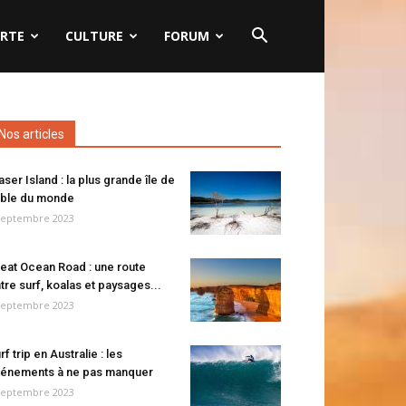
RTE
CULTURE
FORUM
Nos articles
aser Island : la plus grande île de
ble du monde
septembre 2023
eat Ocean Road : une route
tre surf, koalas et paysages...
septembre 2023
rf trip en Australie : les
énements à ne pas manquer
septembre 2023