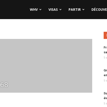
WHV
VISAS
PARTIR
DÉCOUVE
Fr
sa
5 
Gr
en
5 
l68
Su
év
5 