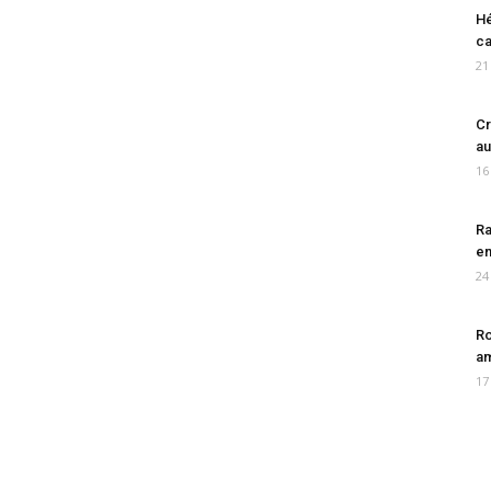
Hé
ca
21
Cr
au
16
Ra
en
24
Ro
am
17