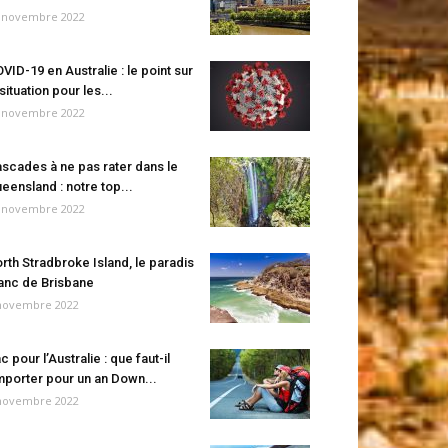
 novembre 2022
VID-19 en Australie : le point sur
 situation pour les...
 novembre 2022
scades à ne pas rater dans le
eensland : notre top...
 novembre 2022
rth Stradbroke Island, le paradis
anc de Brisbane
novembre 2022
c pour l’Australie : que faut-il
porter pour un an Down...
novembre 2022