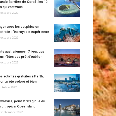
ande Barrière de Corail : les 10
es qui vont vous...
 octobre 2022
ger avec les dauphins en
stralie : l’incroyable expérience
 octobre 2022
its australiennes : 7 lieux que
us n’êtes pas prêt d’oublier...
 octobre 2022
s activités gratuites à Perth,
ur un été coloré et bien...
octobre 2022
wnsville, point stratégique du
rd tropical Queensland
 septembre 2022