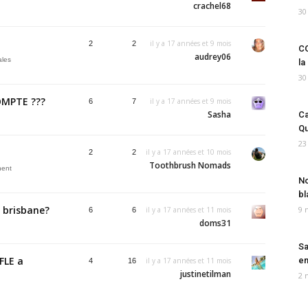
crachel68
30
il y a 17 années et 9 mois
2
2
CO
audrey06
les
la
30
OMPTE ???
il y a 17 années et 9 mois
6
7
Sasha
Ca
Qu
23
il y a 17 années et 10 mois
2
2
Toothbrush Nomads
nent
No
bl
e brisbane?
9 
il y a 17 années et 11 mois
6
6
doms31
Sa
FLE a
em
il y a 17 années et 11 mois
4
16
justinetilman
2 