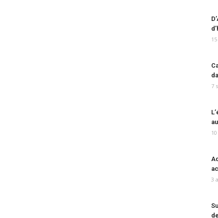
D’
d’
15
Ca
da
7 
L’
au
10
Ad
ac
3 
Su
de