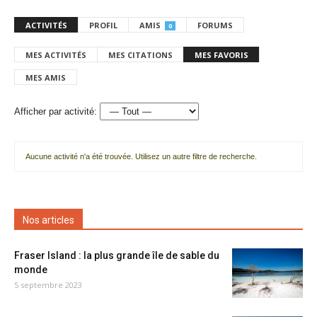
ACTIVITÉS
PROFIL
AMIS
FORUMS
0
MES ACTIVITÉS
MES CITATIONS
MES FAVORIS
MES AMIS
Afficher par activité:
Aucune activité n'a été trouvée. Utilisez un autre filtre de recherche.
Nos articles
Fraser Island : la plus grande île de sable du
monde
5 septembre 2023