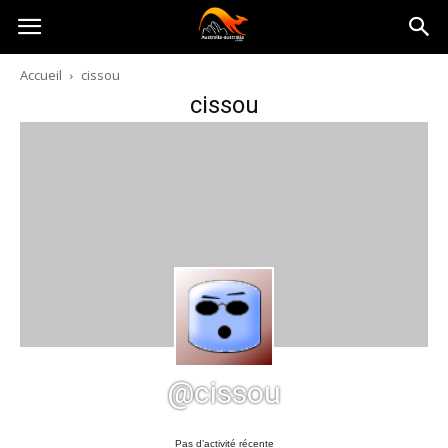
Australia-
Accueil
cissou
cissou
australie.com
@cissou
Pas d’activité récente