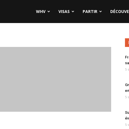
WHV
VISAS
PARTIR
DÉCOUVE
Fr
sa
5 
Gr
en
5 
Su
év
5 