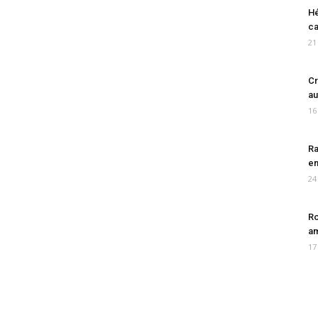
Hé
ca
21
Cr
au
16
Ra
en
24
Ro
am
17