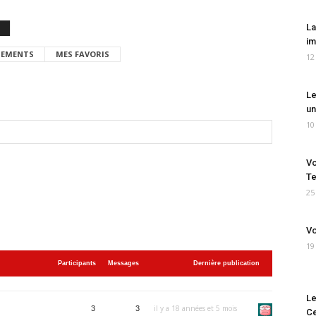
La
im
EMENTS
MES FAVORIS
12
Le
un
10
Vo
Te
25
Vo
19
Participants
Messages
Dernière publication
Le
il y a 18 années et 5 mois
3
3
Ce