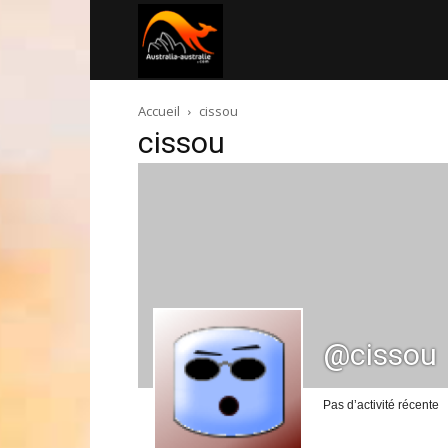
Australia-
Accueil
cissou
australie.com
cissou
@cissou
Pas d’activité récente