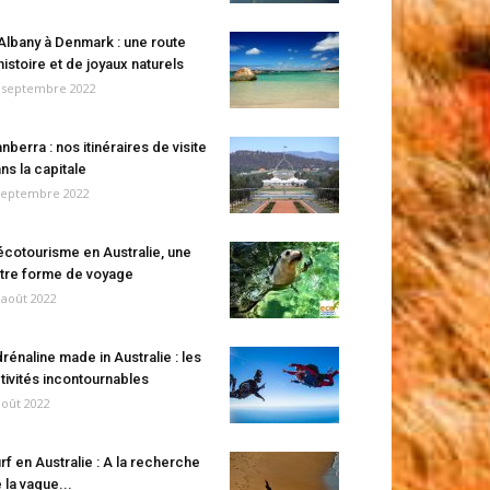
Albany à Denmark : une route
histoire et de joyaux naturels
 septembre 2022
nberra : nos itinéraires de visite
ns la capitale
septembre 2022
écotourisme en Australie, une
tre forme de voyage
 août 2022
rénaline made in Australie : les
tivités incontournables
août 2022
rf en Australie : A la recherche
 la vague...