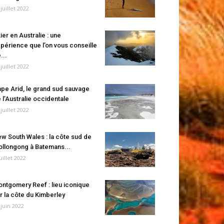
 juillet 2022
ier en Australie : une
périence que l’on vous conseille
...
 juillet 2022
pe Arid, le grand sud sauvage
 l’Australie occidentale
 juillet 2022
w South Wales : la côte sud de
llongong à Batemans...
juillet 2022
ntgomery Reef : lieu iconique
r la côte du Kimberley
 juin 2022