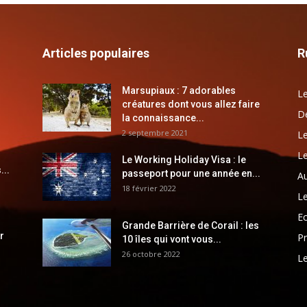
Articles populaires
R
Marsupiaux : 7 adorables
Le
créatures dont vous allez faire
Dé
la connaissance...
2 septembre 2021
Le
Le
Le Working Holiday Visa : le
...
passeport pour une année en...
Au
18 février 2022
Le
E
Grande Barrière de Corail : les
r
Pr
10 îles qui vont vous...
26 octobre 2022
Le