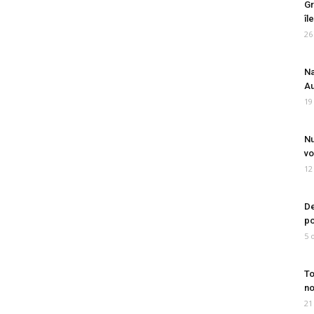
Gr
îl
26
Na
Au
19
Nu
vo
12
De
po
5 
To
no
21