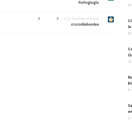
floflogloglo
30
il y a 18 années et 8 mois
3
3
CO
crocodilebendee
la
30
Ca
Qu
23
No
bl
9 
Sa
em
2 