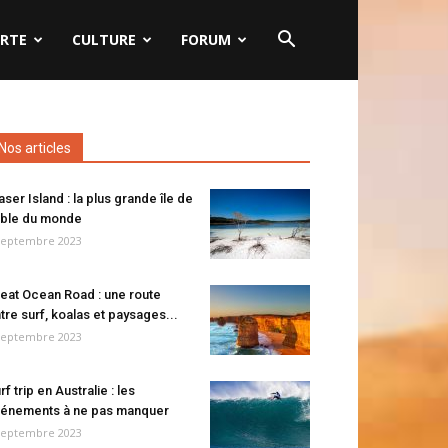
RTE
CULTURE
FORUM
Nos articles
aser Island : la plus grande île de
ble du monde
septembre 2023
eat Ocean Road : une route
tre surf, koalas et paysages...
septembre 2023
rf trip en Australie : les
énements à ne pas manquer
septembre 2023