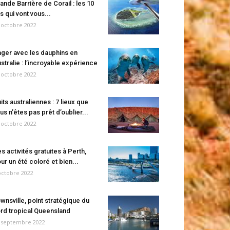
ande Barrière de Corail : les 10
es qui vont vous...
 octobre 2022
ger avec les dauphins en
stralie : l’incroyable expérience
 octobre 2022
its australiennes : 7 lieux que
us n’êtes pas prêt d’oublier...
 octobre 2022
s activités gratuites à Perth,
ur un été coloré et bien...
octobre 2022
wnsville, point stratégique du
rd tropical Queensland
 septembre 2022