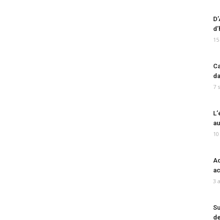
D’
d’
15
Ca
da
7 
L’
au
10
Ad
ac
3 
Su
de