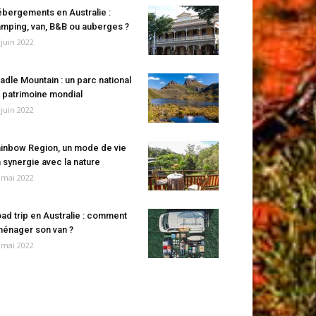
bergements en Australie :
mping, van, B&B ou auberges ?
 juin 2022
adle Mountain : un parc national
 patrimoine mondial
 juin 2022
inbow Region, un mode de vie
 synergie avec la nature
 mai 2022
ad trip en Australie : comment
énager son van ?
 mai 2022