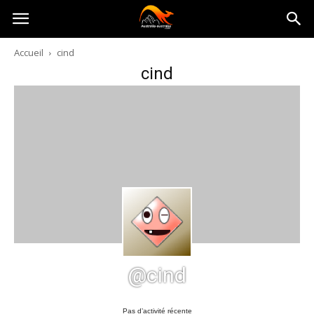
Australia-
Accueil
cind
cind
australie.com
@cind
Pas d’activité récente