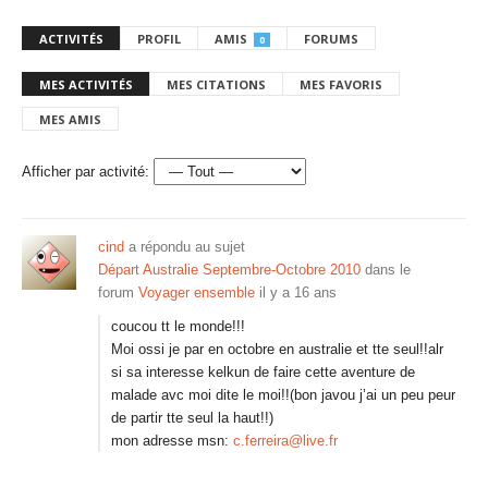
ACTIVITÉS
PROFIL
AMIS
FORUMS
0
MES ACTIVITÉS
MES CITATIONS
MES FAVORIS
MES AMIS
Afficher par activité:
cind
a répondu au sujet
Départ Australie Septembre-Octobre 2010
dans le
forum
Voyager ensemble
il y a 16 ans
coucou tt le monde!!!
Moi ossi je par en octobre en australie et tte seul!!alr
si sa interesse kelkun de faire cette aventure de
malade avc moi dite le moi!!(bon javou j’ai un peu peur
de partir tte seul la haut!!)
mon adresse msn:
c.ferreira@live.fr