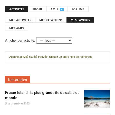
ACTIVITÉS
PROFIL
AMIS
FORUMS
0
MES ACTIVITÉS
MES CITATIONS
MES FAVORIS
MES AMIS
Afficher par activité:
Aucune activité n'a été trouvée. Utilisez un autre filtre de recherche.
Nos articles
Fraser Island : la plus grande île de sable du
monde
5 septembre 2023