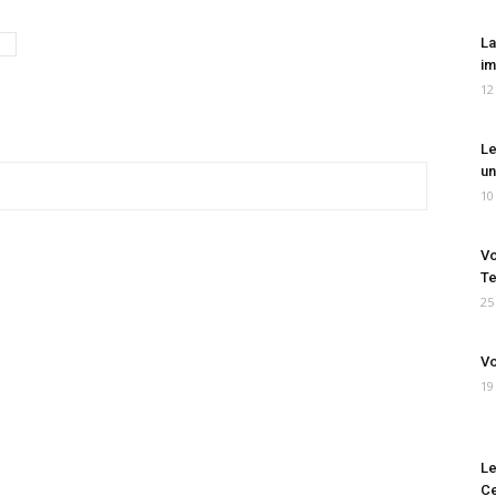
La
im
12
Le
un
10
Vo
Te
25
Vo
19
Le
Ce