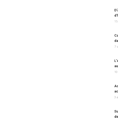
D’
d’
15
Ca
da
7 
L’
au
10
Ad
ac
3 
Su
de