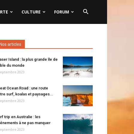
RTE
CULTURE
FORUM
Nos articles
aser Island : la plus grande île de
ble du monde
septembre 2023
eat Ocean Road : une route
tre surf, koalas et paysages...
septembre 2023
rf trip en Australie : les
énements à ne pas manquer
septembre 2023