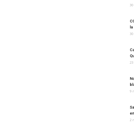
30
CO
la
30
Ca
Qu
23
No
bl
9 
Sa
em
2 