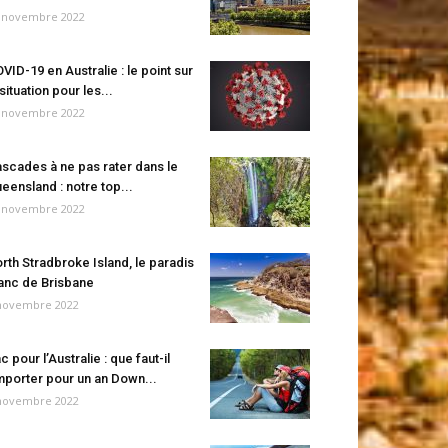
 novembre 2022
VID-19 en Australie : le point sur
 situation pour les...
 novembre 2022
scades à ne pas rater dans le
eensland : notre top...
 novembre 2022
rth Stradbroke Island, le paradis
anc de Brisbane
novembre 2022
c pour l’Australie : que faut-il
porter pour un an Down...
novembre 2022