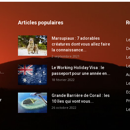
Articles populaires
R
Marsupiaux : 7 adorables
Le
créatures dont vous allez faire
Dé
la connaissance...
2 septembre 2021
Le
Le
Le Working Holiday Visa : le
...
passeport pour une année en...
Au
18 février 2022
Le
E
Grande Barrière de Corail : les
r
Pr
10 îles qui vont vous...
26 octobre 2022
Le