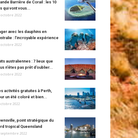
ande Barrière de Corail : les 10
es qui vont vous...
 octobre 2022
ger avec les dauphins en
stralie : l’incroyable expérience
 octobre 2022
its australiennes : 7 lieux que
us n’êtes pas prêt d’oublier...
 octobre 2022
s activités gratuites à Perth,
ur un été coloré et bien...
octobre 2022
wnsville, point stratégique du
rd tropical Queensland
 septembre 2022