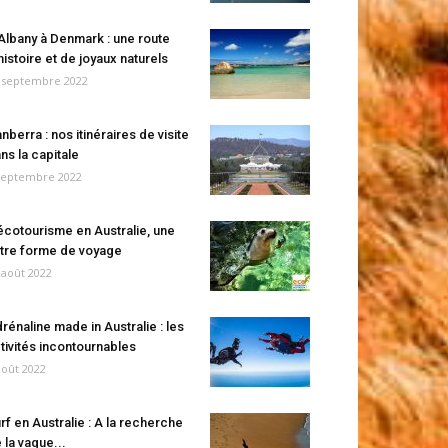
Albany à Denmark : une route
histoire et de joyaux naturels
 septembre 2022
nberra : nos itinéraires de visite
ns la capitale
septembre 2022
écotourisme en Australie, une
tre forme de voyage
 août 2022
rénaline made in Australie : les
tivités incontournables
août 2022
rf en Australie : A la recherche
 la vague...