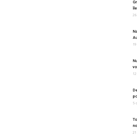
Gr
îl
26
Na
Au
19
Nu
vo
12
De
po
5 
To
no
21