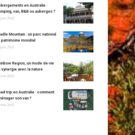
bergements en Australie :
mping, van, B&B ou auberges ?
 juin 2022
adle Mountain : un parc national
 patrimoine mondial
 juin 2022
inbow Region, un mode de vie
 synergie avec la nature
 mai 2022
ad trip en Australie : comment
énager son van ?
 mai 2022