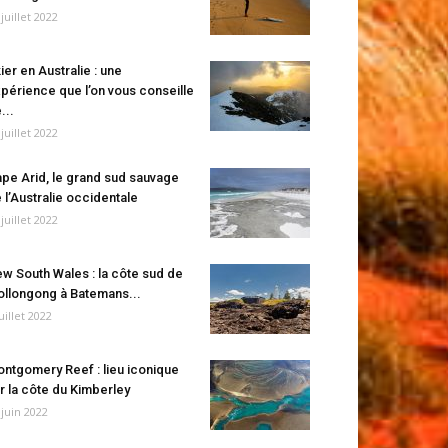
 juillet 2022
ier en Australie : une
périence que l’on vous conseille
...
 juillet 2022
pe Arid, le grand sud sauvage
 l’Australie occidentale
 juillet 2022
w South Wales : la côte sud de
llongong à Batemans...
juillet 2022
ntgomery Reef : lieu iconique
r la côte du Kimberley
 juin 2022