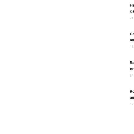
Hé
ca
21
Cr
au
16
Ra
en
24
Ro
am
17