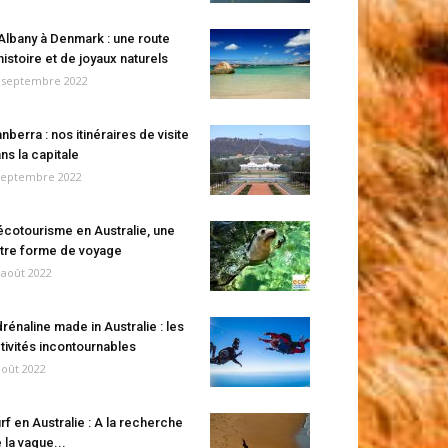
Albany à Denmark : une route
histoire et de joyaux naturels
 septembre 2022
nberra : nos itinéraires de visite
ns la capitale
septembre 2022
écotourisme en Australie, une
tre forme de voyage
 août 2022
rénaline made in Australie : les
tivités incontournables
août 2022
rf en Australie : A la recherche
 la vague...