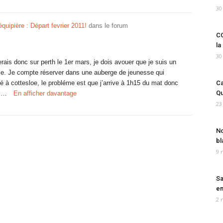
30
uipière : Départ fevrier 2011!
dans le forum
CO
la
30
verais donc sur perth le 1er mars, je dois avouer que je suis un
le. Je compte réserver dans une auberge de jeunesse qui
 à cottesloe, le probléme est que j’arrive à 1h15 du mat donc
Ca
Qu
ys…
En afficher davantage
23
No
bl
9 
Sa
em
2 