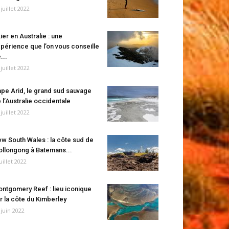
 juillet 2022
ier en Australie : une
périence que l’on vous conseille
...
 juillet 2022
pe Arid, le grand sud sauvage
 l’Australie occidentale
 juillet 2022
w South Wales : la côte sud de
llongong à Batemans...
juillet 2022
ntgomery Reef : lieu iconique
r la côte du Kimberley
 juin 2022