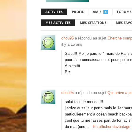
ACTIVITÉS
PROFIL
AMIS
FORUMS
0
MES ACTIVITÉS
MES CITATIONS
MES FAV
chou95
a répondu au sujet
Cherche comp
il y a 15 ans
Salut!!! Moi je pars le 4 mars de Paris e
pour faire connaissance et pourquoi pas
À bientôt
Biz
chou95
a répondu au sujet
Qui arrive a pe
salut tous le monde !!!
j’arrive aussi sur perth mais le 1er ma
particulièrement à océan beach backpake
cool que tu me fasses part de ton avis 
du mat (une…
En afficher davantage