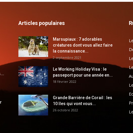
Articles populaires
R
Marsupiaux : 7 adorables
Le
créatures dont vous allez faire
Dé
la connaissance...
2 septembre 2021
Le
Le
Le Working Holiday Visa : le
...
passeport pour une année en...
Au
18 février 2022
Le
E
Grande Barrière de Corail : les
r
Pr
10 îles qui vont vous...
26 octobre 2022
Le