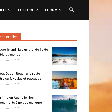
RTE
CULTURE
FORUM
Nos articles
aser Island : la plus grande île de
ble du monde
septembre 2023
eat Ocean Road : une route
tre surf, koalas et paysages...
septembre 2023
rf trip en Australie : les
énements à ne pas manquer
septembre 2023