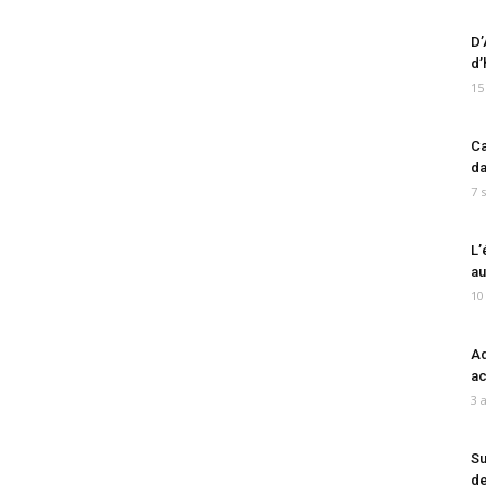
D’
d’
15
Ca
da
7 
L’
au
10
Ad
ac
3 
Su
de