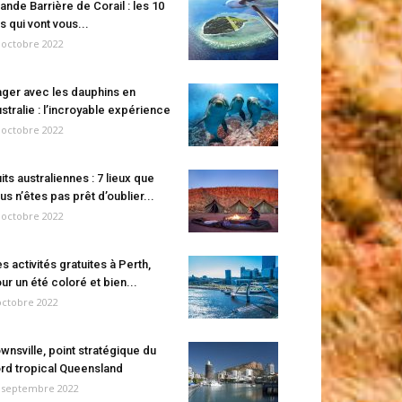
ande Barrière de Corail : les 10
es qui vont vous...
 octobre 2022
ger avec les dauphins en
stralie : l’incroyable expérience
 octobre 2022
its australiennes : 7 lieux que
us n’êtes pas prêt d’oublier...
 octobre 2022
s activités gratuites à Perth,
ur un été coloré et bien...
octobre 2022
wnsville, point stratégique du
rd tropical Queensland
 septembre 2022