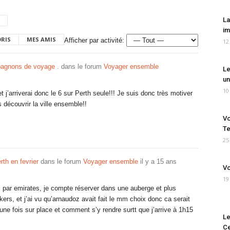
La
im
ORIS
MES AMIS
Afficher par activité:
12
agnons de voyage .
dans le forum
Voyager ensemble
Le
un
10
t j’arriverai donc le 6 sur Perth seule!!! Je suis donc très motiver
 découvrir la ville ensemble!!
Vo
Te
25
rth en fevrier
dans le forum
Voyager ensemble
il y a 15 ans
Vo
19
rs par emirates, je compte réserver dans une auberge et plus
rs, et j’ai vu qu’arnaudoz avait fait le mm choix donc ca serait
une fois sur place et comment s’y rendre surtt que j’arrive à 1h15
Le
Ce