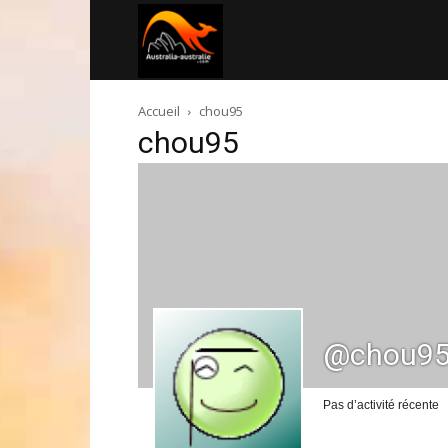
Australia-
Accueil
chou95
australie.com
chou95
@chou9
Pas d’activité récente