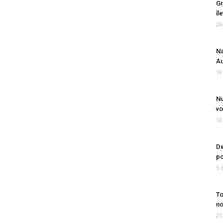
Gr
îl
26
Na
Au
19
Nu
vo
12
De
po
5 
To
no
21