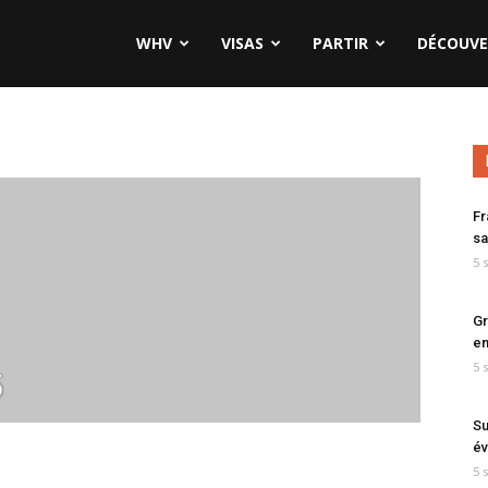
WHV
VISAS
PARTIR
DÉCOUVE
Fr
sa
5 
Gr
en
5 
5
Su
év
5 