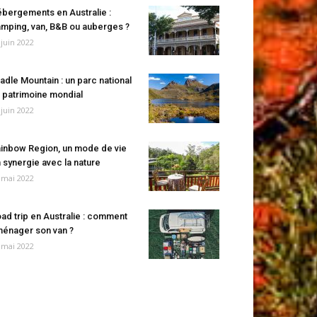
bergements en Australie :
mping, van, B&B ou auberges ?
 juin 2022
adle Mountain : un parc national
 patrimoine mondial
 juin 2022
inbow Region, un mode de vie
 synergie avec la nature
 mai 2022
ad trip en Australie : comment
énager son van ?
 mai 2022