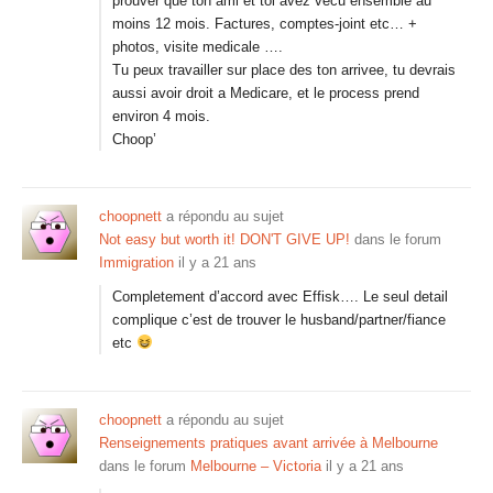
prouver que ton ami et toi avez vecu ensemble au
moins 12 mois. Factures, comptes-joint etc… +
photos, visite medicale ….
Tu peux travailler sur place des ton arrivee, tu devrais
aussi avoir droit a Medicare, et le process prend
environ 4 mois.
Choop’
choopnett
a répondu au sujet
Not easy but worth it! DON'T GIVE UP!
dans le forum
Immigration
il y a 21 ans
Completement d’accord avec Effisk…. Le seul detail
complique c’est de trouver le husband/partner/fiance
etc
choopnett
a répondu au sujet
Renseignements pratiques avant arrivée à Melbourne
dans le forum
Melbourne – Victoria
il y a 21 ans