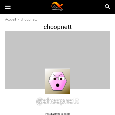
Australia-
Accueil
choopnett
choopnett
australie.com
@choopnett
Pas d’activité récente