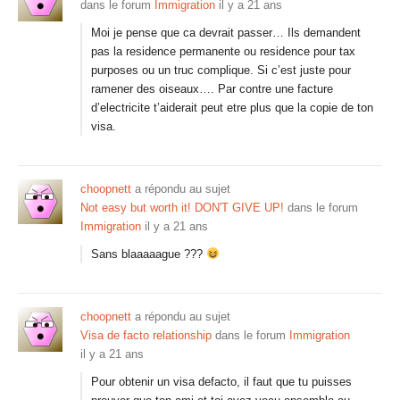
dans le forum
Immigration
il y a 21 ans
Moi je pense que ca devrait passer… Ils demandent
pas la residence permanente ou residence pour tax
purposes ou un truc complique. Si c’est juste pour
ramener des oiseaux…. Par contre une facture
d’electricite t’aiderait peut etre plus que la copie de ton
visa.
choopnett
a répondu au sujet
Not easy but worth it! DON'T GIVE UP!
dans le forum
Immigration
il y a 21 ans
Sans blaaaaague ???
choopnett
a répondu au sujet
Visa de facto relationship
dans le forum
Immigration
il y a 21 ans
Pour obtenir un visa defacto, il faut que tu puisses