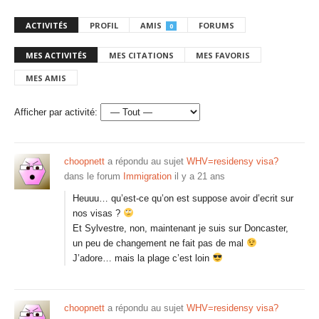
ACTIVITÉS
PROFIL
AMIS
FORUMS
0
MES ACTIVITÉS
MES CITATIONS
MES FAVORIS
MES AMIS
Afficher par activité:
choopnett
a répondu au sujet
WHV=residensy visa?
dans le forum
Immigration
il y a 21 ans
Heuuu… qu’est-ce qu’on est suppose avoir d’ecrit sur
nos visas ?
Et Sylvestre, non, maintenant je suis sur Doncaster,
un peu de changement ne fait pas de mal
J’adore… mais la plage c’est loin
choopnett
a répondu au sujet
WHV=residensy visa?