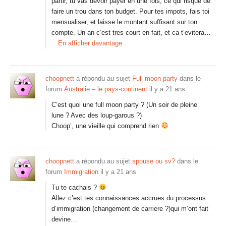
partir, tu vas devoir payer en une fois, ce qui risque de
faire un trou dans ton budget. Pour tes impots, fais toi
mensualiser, et laisse le montant suffisant sur ton
compte. Un an c’est tres court en fait, et ca t’evitera…
En afficher davantage
choopnett
a répondu au sujet
Full moon party
dans le
forum
Australie – le pays-continent
il y a 21 ans
C’est quoi une full moon party ? (Un soir de pleine
lune ? Avec des loup-garous ?)
Choop’, une vieille qui comprend rien
choopnett
a répondu au sujet
spouse ou sv?
dans le
forum
Immigration
il y a 21 ans
Tu te cachais ?
Allez c’est tes connaissances accrues du processus
d’immigration (changement de carriere ?)qui m’ont fait
devine…