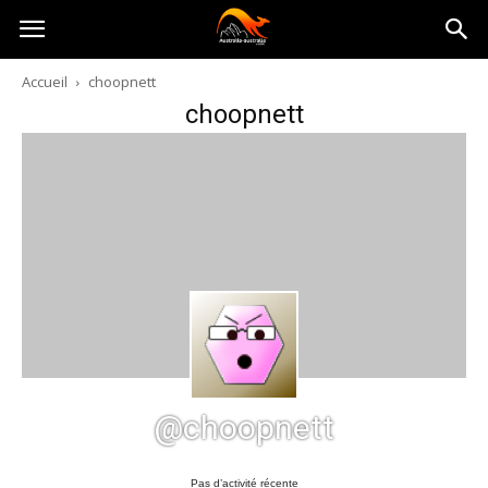
Australia-
Accueil
choopnett
choopnett
australie.com
@choopnett
Pas d’activité récente