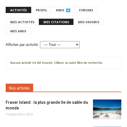
ACTIVITÉS
PROFIL
AMIS
FORUMS
0
MES ACTIVITÉS
MES CITATIONS
MES FAVORIS
MES AMIS
Afficher par activité:
Aucune activité n'a été trouvée. Utilisez un autre filtre de recherche.
Nos articles
Fraser Island : la plus grande île de sable du
monde
5 septembre 2023