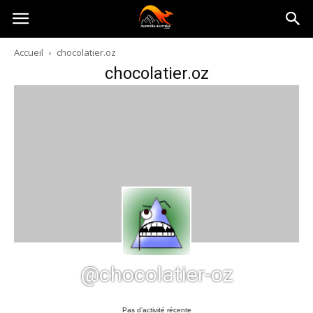
Australia-
Accueil
chocolatier.oz
chocolatier.oz
australie.com
@chocolatier-oz
Pas d’activité récente