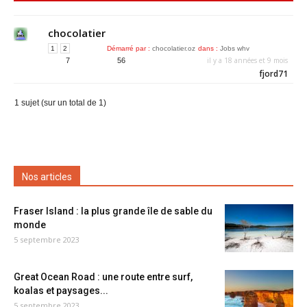
chocolatier
1
2
Démarré par :
chocolatier.oz
dans :
Jobs whv
il y a 18 années et 9 mois
7
56
fjord71
1 sujet (sur un total de 1)
Nos articles
Fraser Island : la plus grande île de sable du
monde
5 septembre 2023
Great Ocean Road : une route entre surf,
koalas et paysages...
5 septembre 2023