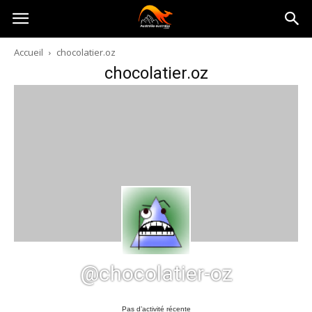
Australia-
Accueil
chocolatier.oz
chocolatier.oz
australie.com
@chocolatier-oz
Pas d’activité récente