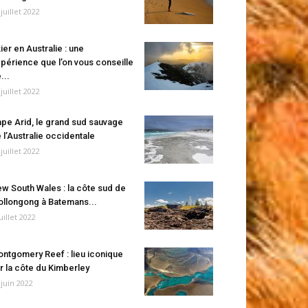
 juillet 2022
ier en Australie : une
périence que l’on vous conseille
...
 juillet 2022
pe Arid, le grand sud sauvage
 l’Australie occidentale
 juillet 2022
w South Wales : la côte sud de
llongong à Batemans...
juillet 2022
ntgomery Reef : lieu iconique
r la côte du Kimberley
 juin 2022