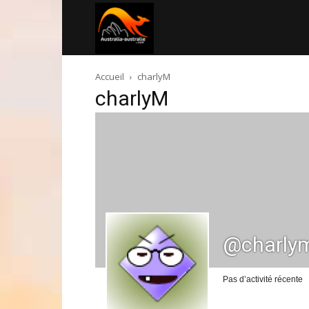
Australia-
Accueil
charlyM
australie.com
charlyM
@charly
Pas d’activité récente