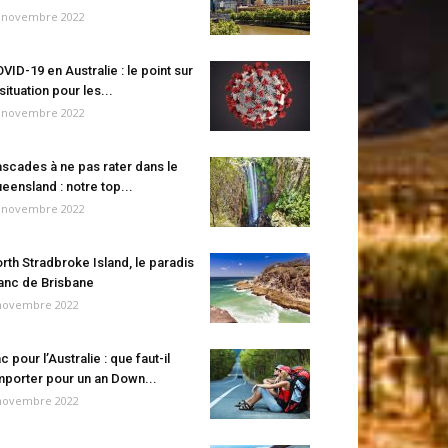
 novembre 2022
VID-19 en Australie : le point sur
 situation pour les...
 novembre 2022
scades à ne pas rater dans le
eensland : notre top...
 novembre 2022
rth Stradbroke Island, le paradis
anc de Brisbane
novembre 2022
c pour l’Australie : que faut-il
porter pour un an Down...
novembre 2022