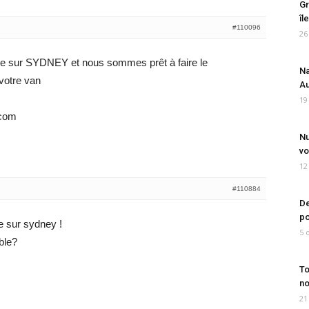
Gr
îl
#110096
26
e sur SYDNEY et nous sommes prêt à faire le
Na
votre van
Au
19
.com
Nu
vo
12
#110884
De
po
 sur sydney !
5 
ble?
To
no
21