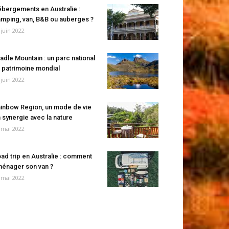
bergements en Australie :
mping, van, B&B ou auberges ?
 juin 2022
adle Mountain : un parc national
 patrimoine mondial
 juin 2022
inbow Region, un mode de vie
 synergie avec la nature
 mai 2022
ad trip en Australie : comment
énager son van ?
 mai 2022