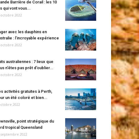
ande Barrière de Corail : les 10
es qui vont vous...
 octobre 2022
ger avec les dauphins en
stralie : l’incroyable expérience
 octobre 2022
its australiennes : 7 lieux que
us n’êtes pas prêt d’oublier...
 octobre 2022
s activités gratuites à Perth,
ur un été coloré et bien...
octobre 2022
wnsville, point stratégique du
rd tropical Queensland
 septembre 2022