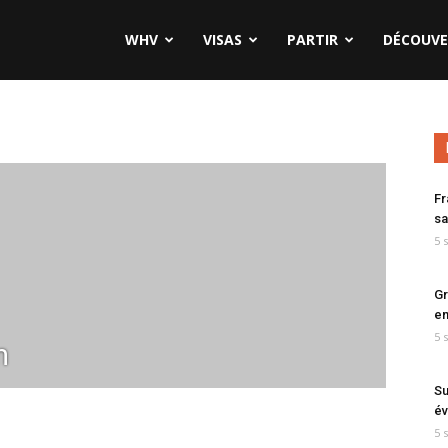
WHV
VISAS
PARTIR
DÉCOUVE
Fr
sa
5 
Gr
en
5 
m
Su
év
5 