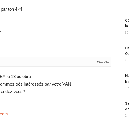
30
par ton 4×4
CO
la
e
30
Ca
Qu
23
#113261
No
EY le 13 octobre
bl
ommes très intéressés par votre VAN
9 
n rendez vous?
Sa
em
.com
2 