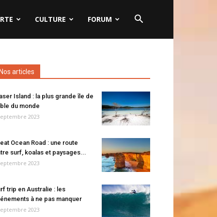
RTE
CULTURE
FORUM
Nos articles
aser Island : la plus grande île de
ble du monde
septembre 2023
eat Ocean Road : une route
tre surf, koalas et paysages...
septembre 2023
rf trip en Australie : les
énements à ne pas manquer
septembre 2023