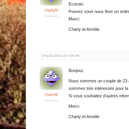
Ecovan.
charlyM
Pouvez vous nous fixer un ordre
Participant
Merci
Charly et Amélie
24 août 2011 à 15 h 06 min
Bonjour,
Nous sommes un couple de 23 a
sommes très intéressés pour la 
charlyM
Si vous souhaitez d’autres infor
Participant
Merci
Charly et Amélie