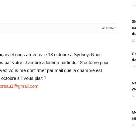
27
Sk
ex
#110367
de
20
Ca
ais et nous arrivons le 13 octobre à Sydney. Nous
de
par votre chambre à louer à partir du 18 octobre pour
13
vez vous me confirmer par mail que la chambre est
 octobre s’il vous plait ?
Ne
moreau1@gmail.com
Wo
6 
Mo
su
29