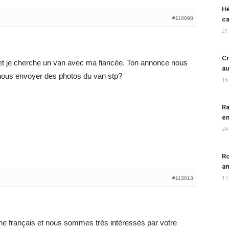
Hé
#110098
ca
21
Cr
 et je cherche un van avec ma fiancée. Ton annonce nous
au
 nous envoyer des photos du van stp?
16
Ra
en
24
Ro
am
17
#113013
 français et nous sommes très intéressés par votre