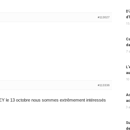
D’
d’
#113027
15
Ca
da
7 
L’
au
10
#113336
Ad
EY le 13 octobre nous sommes extrêmement intéressés
ac
3 
Su
de