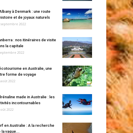
Albany à Denmark : une route
histoire et de joyaux naturels
 septembre 2022
nberra : nos itinéraires de visite
ns la capitale
septembre 2022
écotourisme en Australie, une
tre forme de voyage
 août 2022
rénaline made in Australie : les
tivités incontournables
août 2022
rf en Australie : A la recherche
 la vague...