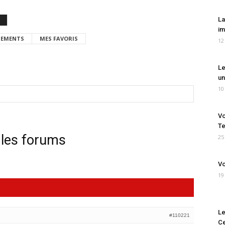
La
im
EMENTS
MES FAVORIS
12
Le
un
10
Vo
Te
 les forums
25
Vo
19
Le
#110221
Ce