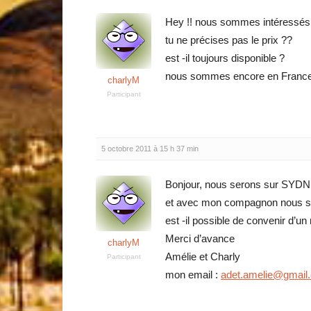
Hey !! nous sommes intéressés 
tu ne précises pas le prix ??
est -il toujours disponible ?
nous sommes encore en Franc
charlyM
Participant
5 octobre 2011 à 15 h 37 min
Bonjour, nous serons sur SYDN
et avec mon compagnon nous s
est -il possible de convenir d’u
Merci d’avance
charlyM
Amélie et Charly
Participant
mon email :
adet.amelie@gmail