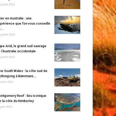
 juillet 2022
ier en Australie : une
périence que l’on vous conseille
...
 juillet 2022
pe Arid, le grand sud sauvage
 l’Australie occidentale
 juillet 2022
w South Wales : la côte sud de
llongong à Batemans...
juillet 2022
ntgomery Reef : lieu iconique
r la côte du Kimberley
 juin 2022