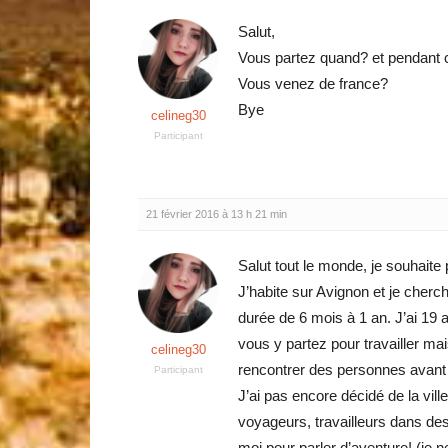
Salut,
Vous partez quand? et pendant 
Vous venez de france?
Bye
celineg30
Participant
21 février 2016 à 13 h 21 min
Salut tout le monde, je souhaite p
J’habite sur Avignon et je che
durée de 6 mois à 1 an. J’ai 19 a
vous y partez pour travailler ma
celineg30
rencontrer des personnes avant 
Participant
J’ai pas encore décidé de la vill
voyageurs, travailleurs dans des
moi pour parler d’aventure! (je ne