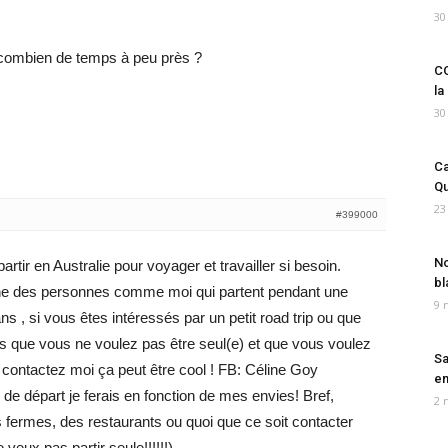
30
combien de temps à peu près ?
CO
la
30
Ca
Qu
23
#399000
No
artir en Australie pour voyager et travailler si besoin.
bl
rche des personnes comme moi qui partent pendant une
9 
ns , si vous êtes intéressés par un petit road trip ou que
is que vous ne voulez pas être seul(e) et que vous voulez
Sa
contactez moi ça peut être cool ! FB: Céline Goy
em
e de départ je ferais en fonction de mes envies! Bref,
2 
 fermes, des restaurants ou quoi que ce soit contacter
 veux pas partir seule!!!!!!)