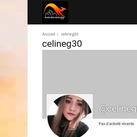
Australia-
Accueil
celineg30
australie.com
celineg30
@celine
Pas d’activité récente