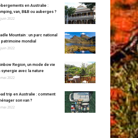
bergements en Australie :
mping, van, B&B ou auberges ?
 juin 2022
adle Mountain : un parc national
 patrimoine mondial
 juin 2022
inbow Region, un mode de vie
 synergie avec la nature
 mai 2022
ad trip en Australie : comment
énager son van ?
 mai 2022