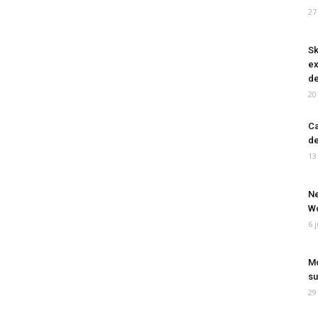
27
Sk
ex
de
20
Ca
de
13
Ne
Wo
6 
Mo
su
29