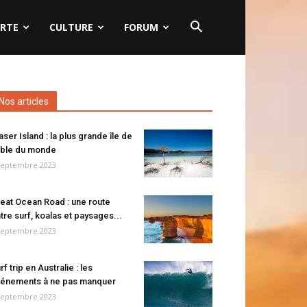
RTE
CULTURE
FORUM
Nos articles
aser Island : la plus grande île de
ble du monde
septembre 2023
eat Ocean Road : une route
tre surf, koalas et paysages...
septembre 2023
rf trip en Australie : les
énements à ne pas manquer
septembre 2023