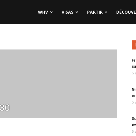
WHV
VISAS
PARTIR
DÉCOUVE
Fr
sa
5 
Gr
en
5 
g30
Su
év
5 