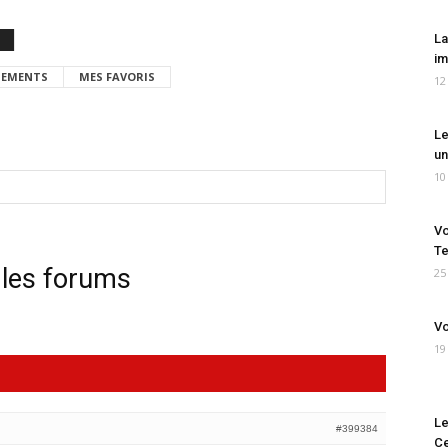
La
im
EMENTS
MES FAVORIS
12
Le
un
10
Vo
Te
 les forums
25
Vo
19
Le
#399384
Ce