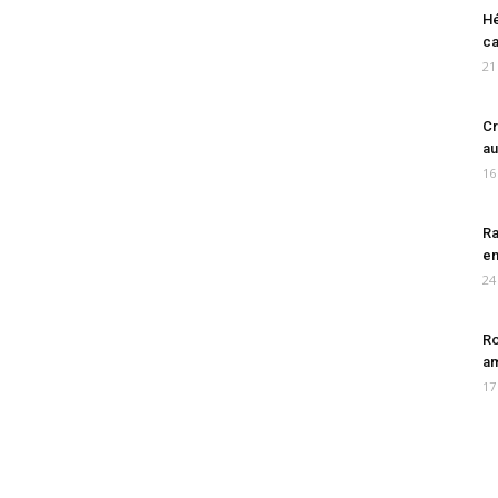
Hé
ca
21
Cr
au
16
Ra
en
24
Ro
am
17