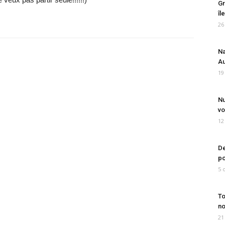
Gr
îl
26
Na
Au
19
Nu
vo
12
De
po
5 
To
no
21