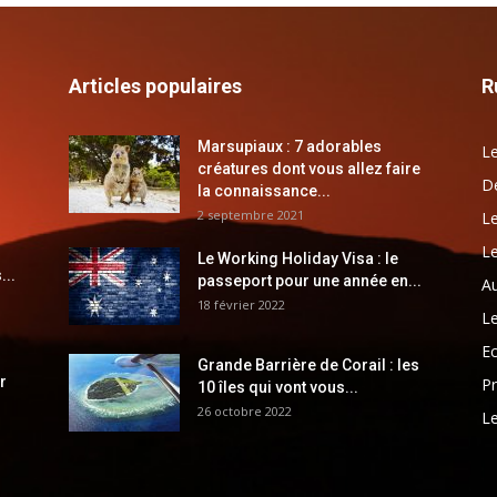
Articles populaires
R
Marsupiaux : 7 adorables
Le
créatures dont vous allez faire
Dé
la connaissance...
2 septembre 2021
Le
Le
Le Working Holiday Visa : le
...
passeport pour une année en...
Au
18 février 2022
Le
E
Grande Barrière de Corail : les
r
Pr
10 îles qui vont vous...
26 octobre 2022
Le