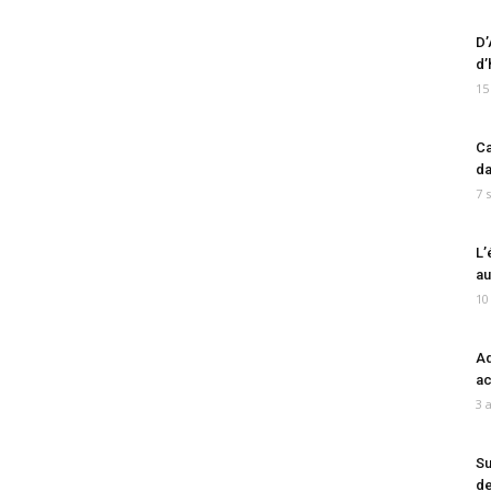
D’
d’
15
Ca
da
7 
L’
au
10
Ad
ac
3 
Su
de