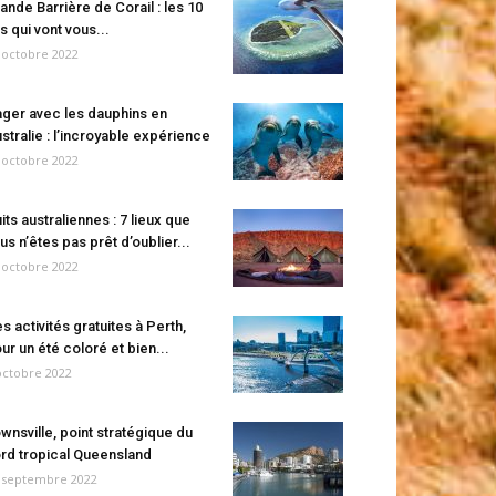
ande Barrière de Corail : les 10
es qui vont vous...
 octobre 2022
ger avec les dauphins en
stralie : l’incroyable expérience
 octobre 2022
its australiennes : 7 lieux que
us n’êtes pas prêt d’oublier...
 octobre 2022
s activités gratuites à Perth,
ur un été coloré et bien...
octobre 2022
wnsville, point stratégique du
rd tropical Queensland
 septembre 2022