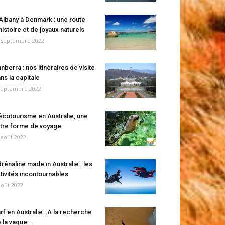
Albany à Denmark : une route
histoire et de joyaux naturels
 septembre 2022
nberra : nos itinéraires de visite
ns la capitale
septembre 2022
écotourisme en Australie, une
tre forme de voyage
 août 2022
rénaline made in Australie : les
tivités incontournables
août 2022
rf en Australie : A la recherche
 la vague...