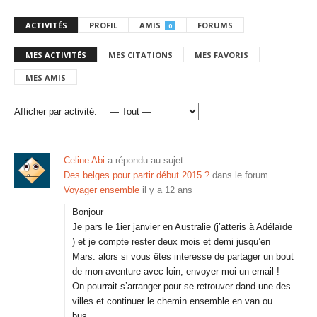
ACTIVITÉS
PROFIL
AMIS
FORUMS
0
MES ACTIVITÉS
MES CITATIONS
MES FAVORIS
MES AMIS
Afficher par activité:
Celine Abi
a répondu au sujet
Des belges pour partir début 2015 ?
dans le forum
Voyager ensemble
il y a 12 ans
Bonjour
Je pars le 1ier janvier en Australie (j’atteris à Adélaïde
) et je compte rester deux mois et demi jusqu’en
Mars. alors si vous êtes interesse de partager un bout
de mon aventure avec loin, envoyer moi un email !
On pourrait s’arranger pour se retrouver dand une des
villes et continuer le chemin ensemble en van ou
bus…