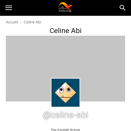
Australia-
Accueil
Celine Abi
Celine Abi
australie.com
@celine-abi
Pas d’activité récente