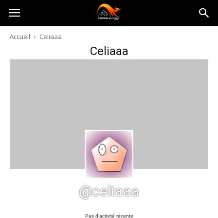
Australia-
Accueil
Celiaaa
Celiaaa
australie.com
@celiaaa
Pas d’activité récente