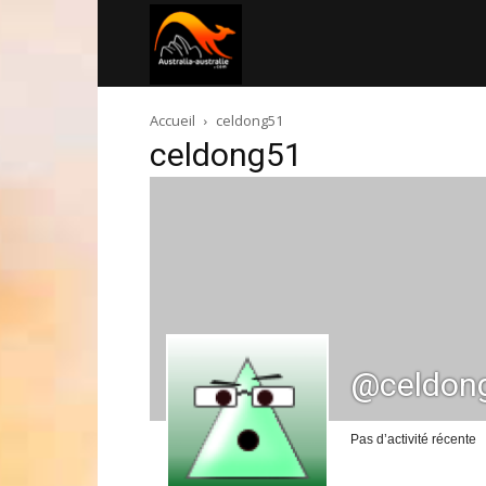
Australia-
Accueil
celdong51
australie.com
celdong51
@celdon
Pas d’activité récente