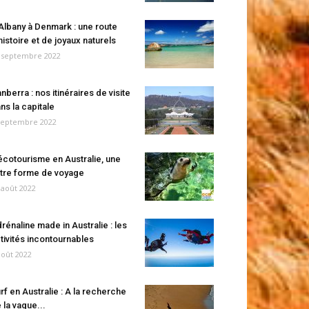
Albany à Denmark : une route
histoire et de joyaux naturels
 septembre 2022
nberra : nos itinéraires de visite
ns la capitale
septembre 2022
écotourisme en Australie, une
tre forme de voyage
 août 2022
rénaline made in Australie : les
tivités incontournables
août 2022
rf en Australie : A la recherche
 la vague...