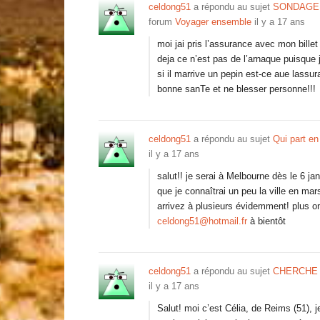
celdong51
a répondu au sujet
SONDAGE 
forum
Voyager ensemble
il y a 17 ans
moi jai pris l’assurance avec mon billet
deja ce n’est pas de l’arnaque puisque
si il marrive un pepin est-ce aue lassur
bonne sanTe et ne blesser personne!!!
celdong51
a répondu au sujet
Qui part e
il y a 17 ans
salut!! je serai à Melbourne dès le 6 ja
que je connaîtrai un peu la ville en mars
arrivez à plusieurs évidemment! plus o
celdong51@hotmail.fr
à bientôt
celdong51
a répondu au sujet
CHERCHE 
il y a 17 ans
Salut! moi c’est Célia, de Reims (51), j