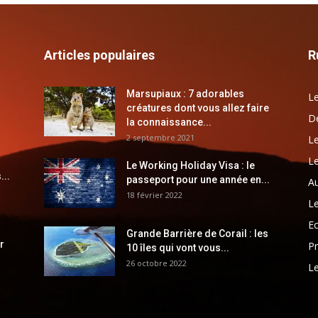
Articles populaires
R
Marsupiaux : 7 adorables
Le
créatures dont vous allez faire
Dé
la connaissance...
2 septembre 2021
Le
Le
Le Working Holiday Visa : le
...
passeport pour une année en...
Au
18 février 2022
Le
E
Grande Barrière de Corail : les
r
Pr
10 îles qui vont vous...
26 octobre 2022
Le