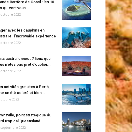
ande Barrière de Corail : les 10
es qui vont vous...
 octobre 2022
ger avec les dauphins en
stralie : l’incroyable expérience
 octobre 2022
its australiennes : 7 lieux que
us n’êtes pas prêt d’oublier...
 octobre 2022
s activités gratuites à Perth,
ur un été coloré et bien...
octobre 2022
wnsville, point stratégique du
rd tropical Queensland
 septembre 2022