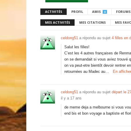
ACTIVITÉS
PROFIL
AMIS
FORUMS
0
MES ACTIVITÉS
MES CITATIONS
MES FAV
celdong51
a répondu au sujet
4 filles en 
Salut les filles!
C’est les 4 autres françaises de Renmar
on se demandait si vous aviez trouvé q
on va peut-etre bientôt devoir rentrer
retournées au Madec au…
En affiche
celdong51
a répondu au sujet
départ le 2
il y a 17 ans
de meme deja a melbourne si vous voule
end bis et bon voyage a baptiste et flor