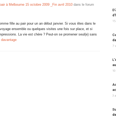
pair à Melbourne 15 octobre 2009 _Fin avril 2010
dans le forum
D’
d’
15
omme fille au pair pour un an début janvier. Si vous êtes dans le
voyage ensemble ou quelques visites une fois sur place, et si
impressions. La vie est chère ? Peut-on se promener seul(e) sans
Ca
r davantage
da
7 
L’
au
10
Ad
ac
3 
Su
de