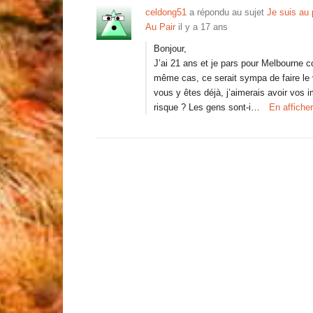
celdong51
a répondu au sujet
Je suis au 
Au Pair
il y a 17 ans
Bonjour,
J’ai 21 ans et je pars pour Melbourne c
même cas, ce serait sympa de faire le 
vous y êtes déjà, j’aimerais avoir vos 
risque ? Les gens sont-i…
En affiche