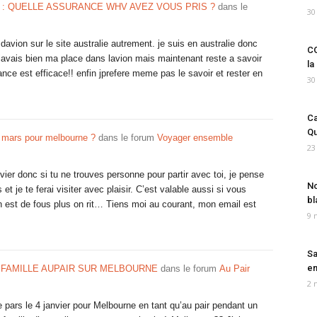
: QUELLE ASSURANCE WHV AVEZ VOUS PRIS ?
dans le
30
 davion sur le site australie autrement. je suis en australie donc
CO
 javais bien ma place dans lavion mais maintenant reste a savoir
la
ance est efficace!! enfin jprefere meme pas le savoir et rester en
30
Ca
Qu
n mars pour melbourne ?
dans le forum
Voyager ensemble
23
nvier donc si tu ne trouves personne pour partir avec toi, je pense
No
 et je te ferai visiter avec plaisir. C’est valable aussi si vous
bl
n est de fous plus on rit… Tiens moi au courant, mon email est
9 
Sa
em
FAMILLE AUPAIR SUR MELBOURNE
dans le forum
Au Pair
2 
e pars le 4 janvier pour Melbourne en tant qu’au pair pendant un