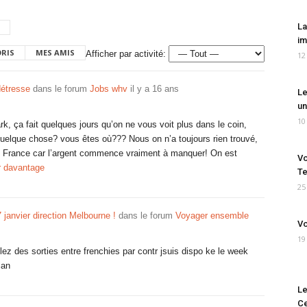
La
im
ORIS
MES AMIS
Afficher par activité:
12
détresse
dans le forum
Jobs whv
il y a 16 ans
Le
un
10
k, ça fait quelques jours qu’on ne vous voit plus dans le coin,
uelque chose? vous êtes où??? Nous on n’a toujours rien trouvé,
 en France car l’argent commence vraiment à manquer! On est
Vo
r davantage
Te
25
7 janvier direction Melbourne !
dans le forum
Voyager ensemble
Vo
19
z des sorties entre frenchies par contr jsuis dispo ke le week
ian
Le
Ce