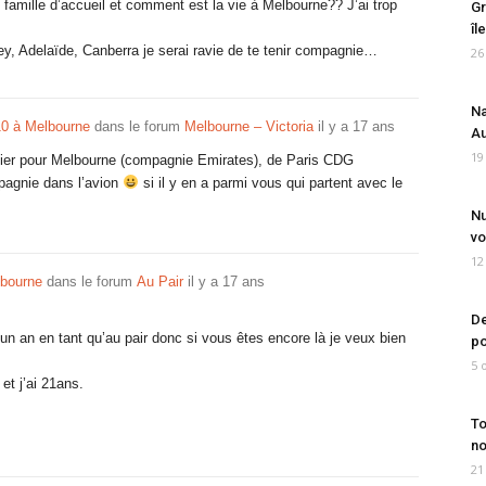
e famille d’accueil et comment est la vie à Melbourne?? J’ai trop
Gr
îl
ey, Adelaïde, Canberra je serai ravie de te tenir compagnie…
26
Na
10 à Melbourne
dans le forum
Melbourne – Victoria
il y a 17 ans
Au
19
anvier pour Melbourne (compagnie Emirates), de Paris CDG
pagnie dans l’avion
si il y en a parmi vous qui partent avec le
Nu
vo
12
lbourne
dans le forum
Au Pair
il y a 17 ans
De
 un an en tant qu’au pair donc si vous êtes encore là je veux bien
po
5 
t j’ai 21ans.
To
no
21