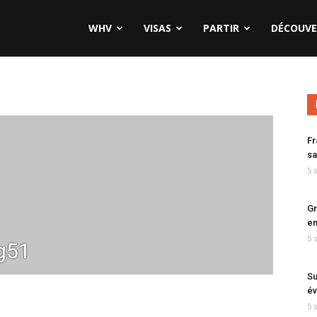
WHV
VISAS
PARTIR
DÉCOUVE
Fr
sa
5 
Gr
en
5 
g51
Su
év
5 