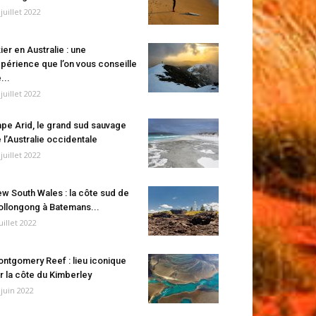
 juillet 2022
ier en Australie : une
périence que l’on vous conseille
...
 juillet 2022
pe Arid, le grand sud sauvage
 l’Australie occidentale
 juillet 2022
w South Wales : la côte sud de
llongong à Batemans...
juillet 2022
ntgomery Reef : lieu iconique
r la côte du Kimberley
 juin 2022