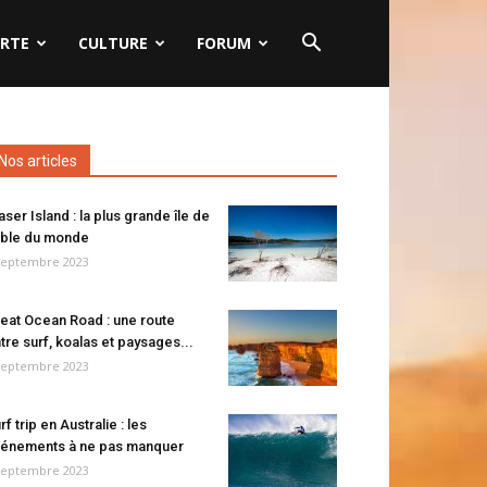
RTE
CULTURE
FORUM
Nos articles
aser Island : la plus grande île de
ble du monde
septembre 2023
eat Ocean Road : une route
tre surf, koalas et paysages...
septembre 2023
rf trip en Australie : les
énements à ne pas manquer
septembre 2023