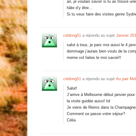
an, je voulais savoir si tu as trouvé un
hâte d’y être…
Si tu veux faire des visites genre Sydn
celdong51
a répondu au sujet
Janvier 20
salut à tous, je pars moi aussi le 4 j
dommage j’aurais bien voulu de la com
meme vol faites le moi savoir!!
celdong51
a répondu au sujet
Au pair Me
Salut!
J’arrive à Melbourne début janvier pour
la visite guidée aussi! lol
Je viens de Reims dans la Champagne e
Comment se passe votre séjour?
Célia