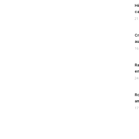
Hé
ca
21
Cr
au
16
Ra
en
24
Ro
am
17