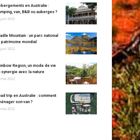
bergements en Australie :
mping, van, B&B ou auberges ?
 juin 2022
adle Mountain : un parc national
 patrimoine mondial
 juin 2022
inbow Region, un mode de vie
 synergie avec la nature
 mai 2022
ad trip en Australie : comment
énager son van ?
 mai 2022