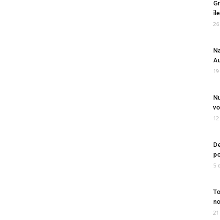
Gr
îl
26
Na
Au
19
Nu
vo
12
De
po
5 
To
no
21