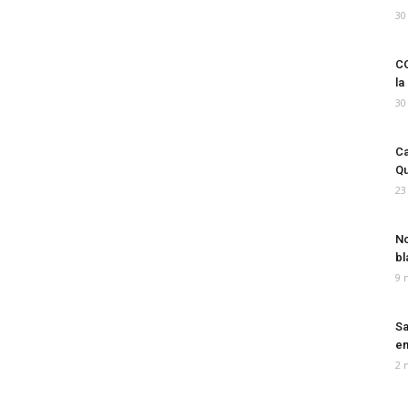
30
CO
la
30
Ca
Qu
23
No
bl
9 
Sa
em
2 