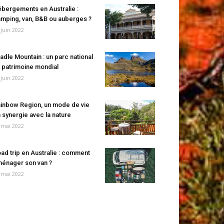
bergements en Australie :
mping, van, B&B ou auberges ?
 juin 2022
adle Mountain : un parc national
 patrimoine mondial
 juin 2022
inbow Region, un mode de vie
 synergie avec la nature
 mai 2022
ad trip en Australie : comment
énager son van ?
 mai 2022