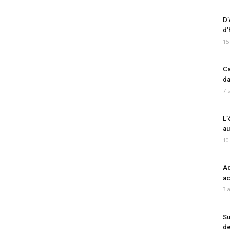
D’
d’
15
Ca
da
7 
L’
au
10
Ad
ac
3 
Su
de