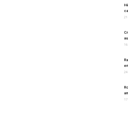
Hé
ca
21
Cr
au
16
Ra
en
24
Ro
am
17