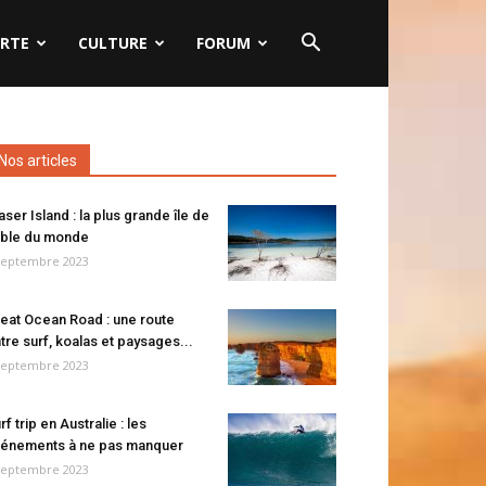
RTE
CULTURE
FORUM
Nos articles
aser Island : la plus grande île de
ble du monde
septembre 2023
eat Ocean Road : une route
tre surf, koalas et paysages...
septembre 2023
rf trip en Australie : les
énements à ne pas manquer
septembre 2023