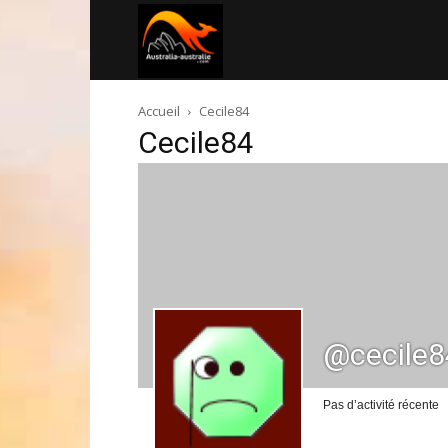
Australia-
Accueil
Cecile84
australie.com
Cecile84
@cecile8
Pas d’activité récente