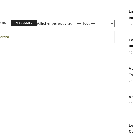
La
im
ORIS
MES AMIS
Afficher par activité:
12
cherche.
Le
un
10
Vo
Te
25
Vo
19
Le
Ce