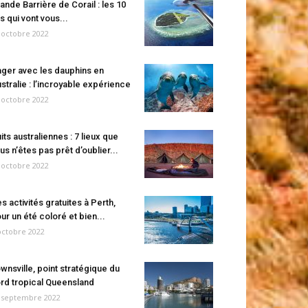
ande Barrière de Corail : les 10
es qui vont vous...
 octobre 2022
ger avec les dauphins en
stralie : l’incroyable expérience
 octobre 2022
its australiennes : 7 lieux que
us n’êtes pas prêt d’oublier...
 octobre 2022
s activités gratuites à Perth,
ur un été coloré et bien...
octobre 2022
wnsville, point stratégique du
rd tropical Queensland
 septembre 2022