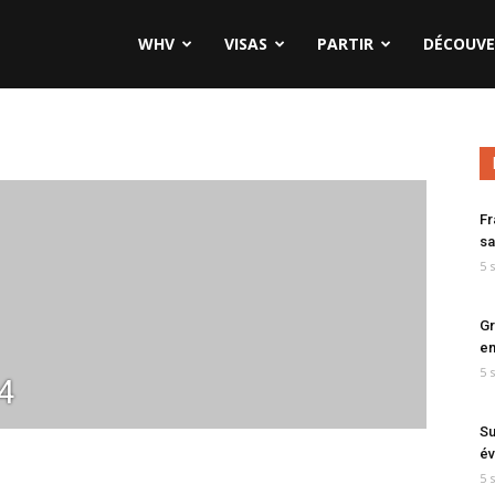
WHV
VISAS
PARTIR
DÉCOUVE
Fr
sa
5 
Gr
en
5 
4
Su
év
5 