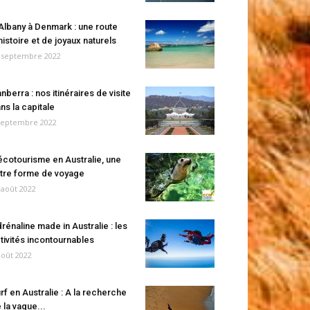
Albany à Denmark : une route
histoire et de joyaux naturels
 septembre 2022
nberra : nos itinéraires de visite
ns la capitale
septembre 2022
écotourisme en Australie, une
tre forme de voyage
 août 2022
rénaline made in Australie : les
tivités incontournables
août 2022
rf en Australie : A la recherche
 la vague...