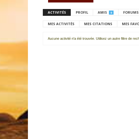
ACTIVITÉS
PROFIL
AMIS
FORUMS
0
MES ACTIVITÉS
MES CITATIONS
MES FAV
Aucune activité n'a été trouvée. Utilisez un autre filtre de re