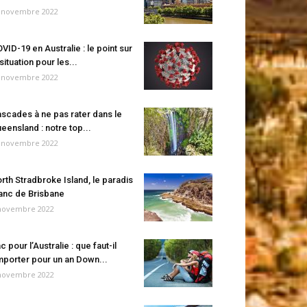
 novembre 2022
VID-19 en Australie : le point sur
 situation pour les...
 novembre 2022
scades à ne pas rater dans le
eensland : notre top...
 novembre 2022
rth Stradbroke Island, le paradis
anc de Brisbane
novembre 2022
c pour l’Australie : que faut-il
porter pour un an Down...
novembre 2022