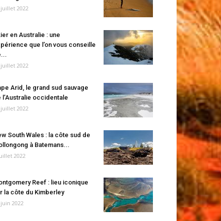
 juillet 2022
ier en Australie : une
périence que l’on vous conseille
...
 juillet 2022
pe Arid, le grand sud sauvage
 l’Australie occidentale
 juillet 2022
w South Wales : la côte sud de
llongong à Batemans...
juillet 2022
ntgomery Reef : lieu iconique
r la côte du Kimberley
 juin 2022