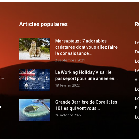
Articles populaires
R
Marsupiaux : 7 adorables
Le
créatures dont vous allez faire
Dé
la connaissance...
2 septembre 2021
Le
Le
Le Working Holiday Visa : le
...
passeport pour une année en...
Au
18 février 2022
Le
E
Grande Barrière de Corail : les
r
Pr
10 îles qui vont vous...
26 octobre 2022
Le