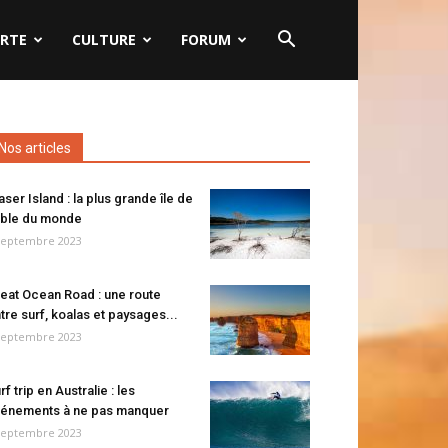
RTE
CULTURE
FORUM
Nos articles
aser Island : la plus grande île de
ble du monde
septembre 2023
eat Ocean Road : une route
tre surf, koalas et paysages...
septembre 2023
rf trip en Australie : les
énements à ne pas manquer
septembre 2023