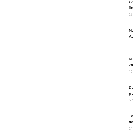
Gr
îl
26
Na
Au
19
Nu
vo
12
De
po
5 
To
no
21