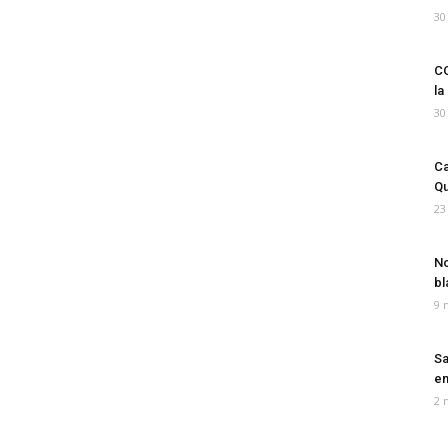
30
CO
la
30
Ca
Qu
23
No
bl
9 
Sa
em
2 