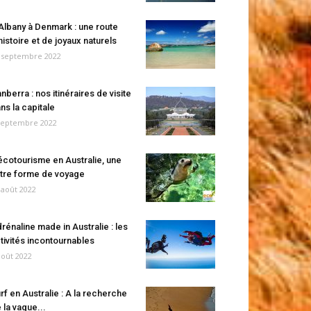
Albany à Denmark : une route
histoire et de joyaux naturels
 septembre 2022
nberra : nos itinéraires de visite
ns la capitale
septembre 2022
écotourisme en Australie, une
tre forme de voyage
 août 2022
rénaline made in Australie : les
tivités incontournables
août 2022
rf en Australie : A la recherche
 la vague...