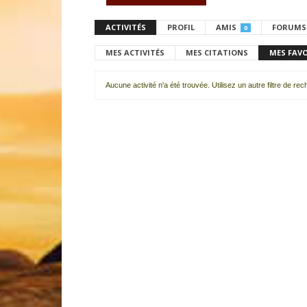
ACTIVITÉS
PROFIL
AMIS
FORUMS
0
MES ACTIVITÉS
MES CITATIONS
MES FAV
Aucune activité n'a été trouvée. Utilisez un autre filtre de re