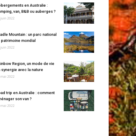
bergements en Australie :
mping, van, B&B ou auberges ?
 juin 2022
adle Mountain : un parc national
 patrimoine mondial
 juin 2022
inbow Region, un mode de vie
 synergie avec la nature
 mai 2022
ad trip en Australie : comment
énager son van ?
 mai 2022