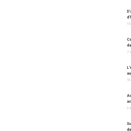
D’
d’
15
Ca
da
7 
L’
au
10
Ad
ac
3 
Su
de