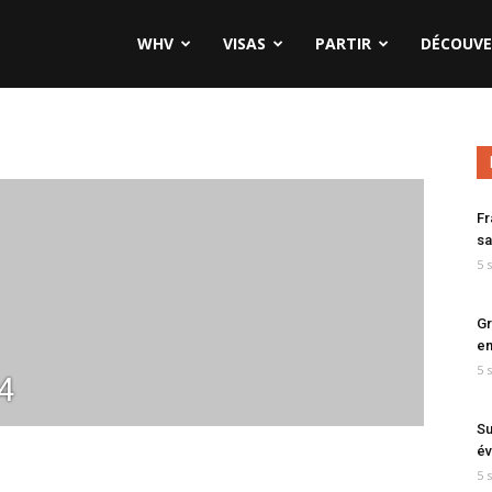
WHV
VISAS
PARTIR
DÉCOUVE
Fr
sa
5 
Gr
en
5 
4
Su
év
5 