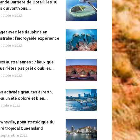
ande Barrière de Corail : les 10
es qui vont vous...
 octobre 2022
ger avec les dauphins en
stralie : l’incroyable expérience
 octobre 2022
its australiennes : 7 lieux que
us n’êtes pas prêt d’oublier...
 octobre 2022
s activités gratuites à Perth,
ur un été coloré et bien...
octobre 2022
wnsville, point stratégique du
rd tropical Queensland
 septembre 2022