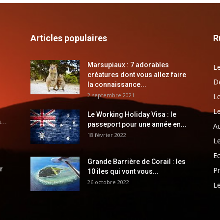
Articles populaires
R
Marsupiaux : 7 adorables
Le
créatures dont vous allez faire
Dé
la connaissance...
2 septembre 2021
Le
Le
Le Working Holiday Visa : le
...
passeport pour une année en...
Au
18 février 2022
Le
E
Grande Barrière de Corail : les
r
Pr
10 îles qui vont vous...
26 octobre 2022
Le