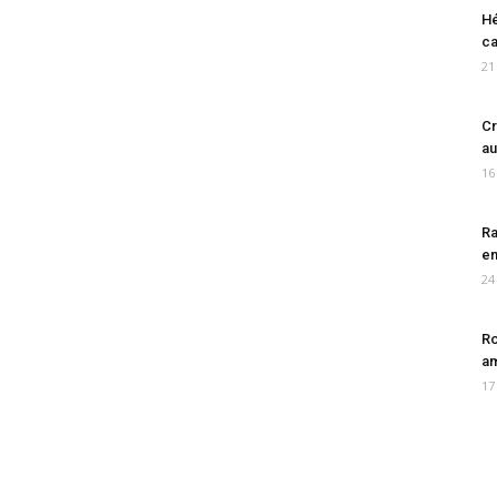
Hé
ca
21
Cr
au
16
Ra
en
24
Ro
am
17