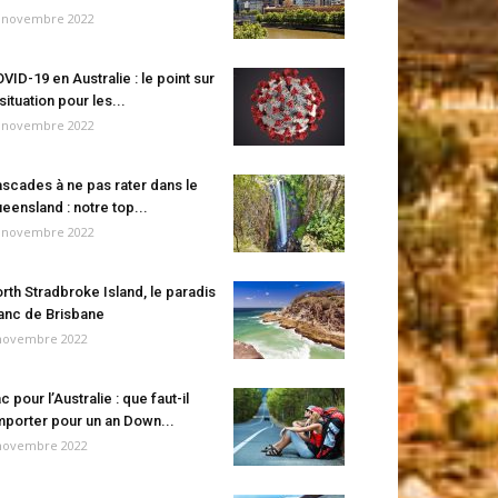
 novembre 2022
VID-19 en Australie : le point sur
 situation pour les...
 novembre 2022
scades à ne pas rater dans le
eensland : notre top...
 novembre 2022
rth Stradbroke Island, le paradis
anc de Brisbane
novembre 2022
c pour l’Australie : que faut-il
porter pour un an Down...
novembre 2022