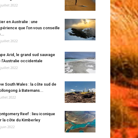
 juillet 2022
ier en Australie : une
périence que l’on vous conseille
...
 juillet 2022
pe Arid, le grand sud sauvage
 l’Australie occidentale
 juillet 2022
w South Wales : la côte sud de
llongong à Batemans...
juillet 2022
ntgomery Reef : lieu iconique
r la côte du Kimberley
 juin 2022