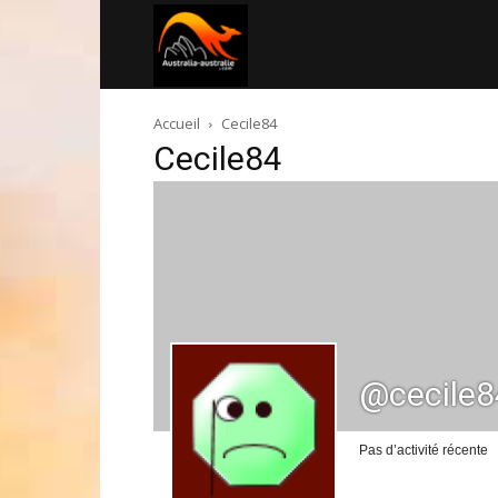
Australia-
Accueil
Cecile84
australie.com
Cecile84
@cecile8
Pas d’activité récente