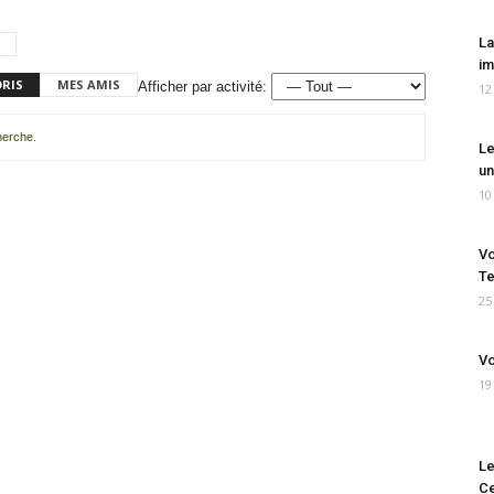
La
im
ORIS
MES AMIS
Afficher par activité:
12
cherche.
Le
un
10
Vo
Te
25
Vo
19
Le
Ce