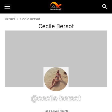
Australia-
Accueil
Cecile Bersot
Cecile Bersot
australie.com
@cecile-bersot
Pas d’activité récente