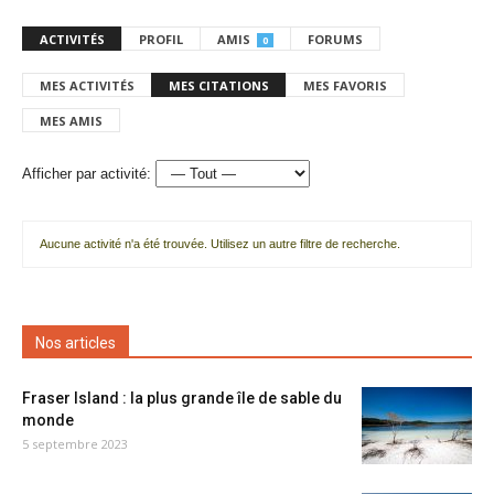
ACTIVITÉS
PROFIL
AMIS
FORUMS
0
MES ACTIVITÉS
MES CITATIONS
MES FAVORIS
MES AMIS
Afficher par activité:
Aucune activité n'a été trouvée. Utilisez un autre filtre de recherche.
Nos articles
Fraser Island : la plus grande île de sable du
monde
5 septembre 2023