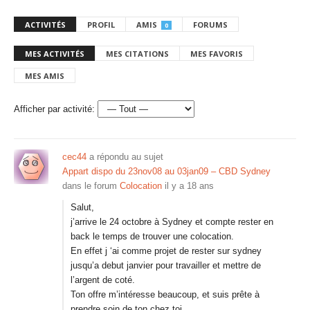
ACTIVITÉS
PROFIL
AMIS
FORUMS
0
MES ACTIVITÉS
MES CITATIONS
MES FAVORIS
MES AMIS
Afficher par activité:
cec44
a répondu au sujet
Appart dispo du 23nov08 au 03jan09 – CBD Sydney
dans le forum
Colocation
il y a 18 ans
Salut,
j’arrive le 24 octobre à Sydney et compte rester en
back le temps de trouver une colocation.
En effet j ‘ai comme projet de rester sur sydney
jusqu’a debut janvier pour travailler et mettre de
l’argent de coté.
Ton offre m’intéresse beaucoup, et suis prête à
prendre soin de ton chez toi.