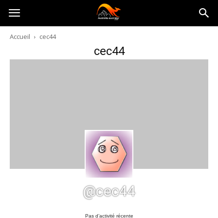
Australia-
Accueil
cec44
cec44
australie.com
@cec44
Pas d’activité récente