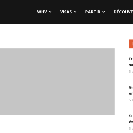
WHV
VISAS
PARTIR
DÉCOUVE
Fr
sa
5 
Gr
en
5 
Su
év
5 