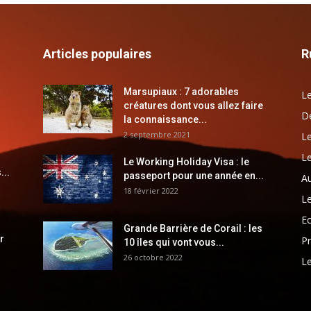
Articles populaires
R
Marsupiaux : 7 adorables
Le
créatures dont vous allez faire
Dé
la connaissance...
2 septembre 2021
Le
Le
Le Working Holiday Visa : le
...
passeport pour une année en...
Au
18 février 2022
Le
E
Grande Barrière de Corail : les
r
Pr
10 îles qui vont vous...
26 octobre 2022
Le