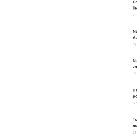
Gr
îl
26
Na
Au
19
Nu
vo
12
De
po
5 
To
no
21