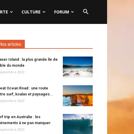
RTE
CULTURE
FORUM
Nos articles
aser Island : la plus grande île de
ble du monde
septembre 2023
eat Ocean Road : une route
tre surf, koalas et paysages...
septembre 2023
rf trip en Australie : les
énements à ne pas manquer
septembre 2023