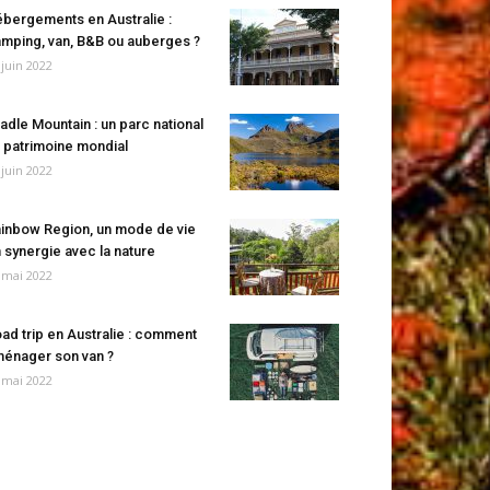
bergements en Australie :
mping, van, B&B ou auberges ?
 juin 2022
adle Mountain : un parc national
 patrimoine mondial
 juin 2022
inbow Region, un mode de vie
 synergie avec la nature
 mai 2022
ad trip en Australie : comment
énager son van ?
 mai 2022