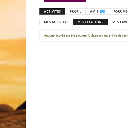
ACTIVITÉS
PROFIL
AMIS
FORUMS
0
MES ACTIVITÉS
MES CITATIONS
MES FAV
Aucune activité n'a été trouvée. Utilisez un autre filtre de re