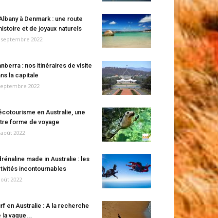
Albany à Denmark : une route
histoire et de joyaux naturels
 septembre 2022
nberra : nos itinéraires de visite
ns la capitale
septembre 2022
écotourisme en Australie, une
tre forme de voyage
 août 2022
rénaline made in Australie : les
tivités incontournables
août 2022
rf en Australie : A la recherche
 la vague...