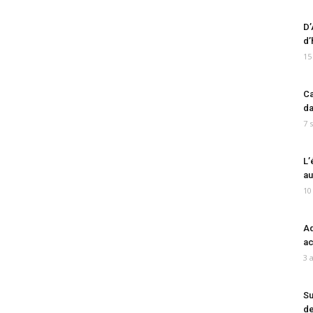
D’
d’
15
Ca
da
7 
L’
au
10
Ad
ac
3 
Su
de