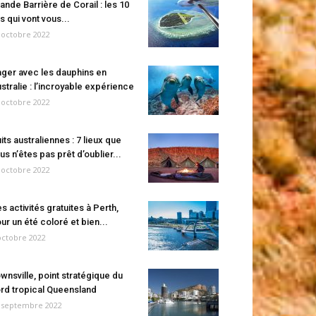
ande Barrière de Corail : les 10
es qui vont vous...
 octobre 2022
ger avec les dauphins en
stralie : l’incroyable expérience
 octobre 2022
its australiennes : 7 lieux que
us n’êtes pas prêt d’oublier...
 octobre 2022
s activités gratuites à Perth,
ur un été coloré et bien...
octobre 2022
wnsville, point stratégique du
rd tropical Queensland
 septembre 2022