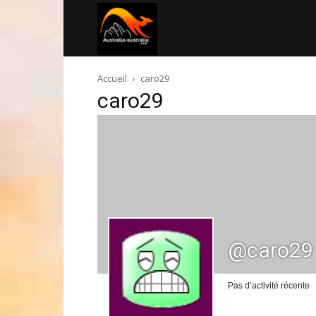
Australia-
Accueil
caro29
australie.com
caro29
@caro29
Pas d’activité récente