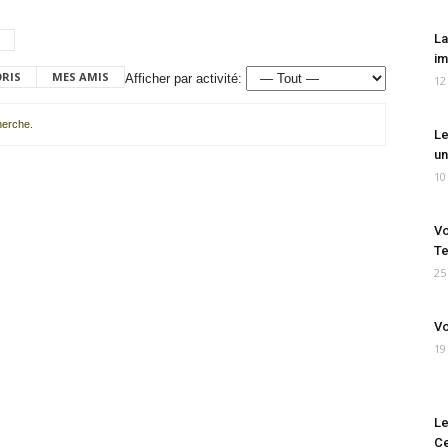
La
im
ORIS
MES AMIS
Afficher par activité:
12
cherche.
Le
un
10
Vo
Te
25
Vo
19
Le
Ce