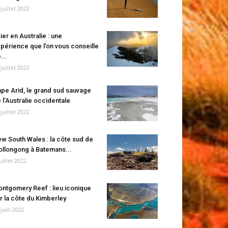
 juillet 2022
ier en Australie : une
périence que l’on vous conseille
...
 juillet 2022
pe Arid, le grand sud sauvage
 l’Australie occidentale
 juillet 2022
w South Wales : la côte sud de
llongong à Batemans...
juillet 2022
ntgomery Reef : lieu iconique
r la côte du Kimberley
 juin 2022