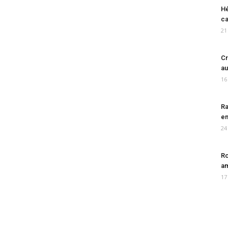
Hé
ca
21
Cr
au
16
Ra
en
24
Ro
am
17