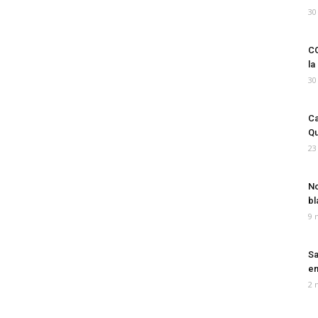
30
CO
la
30
Ca
Qu
23
No
bl
9 
Sa
em
2 