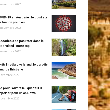
 novembre 2022
VID-19 en Australie : le point sur
 situation pour les...
 novembre 2022
scades à ne pas rater dans le
eensland : notre top...
 novembre 2022
rth Stradbroke Island, le paradis
anc de Brisbane
novembre 2022
c pour l’Australie : que faut-il
porter pour un an Down...
novembre 2022