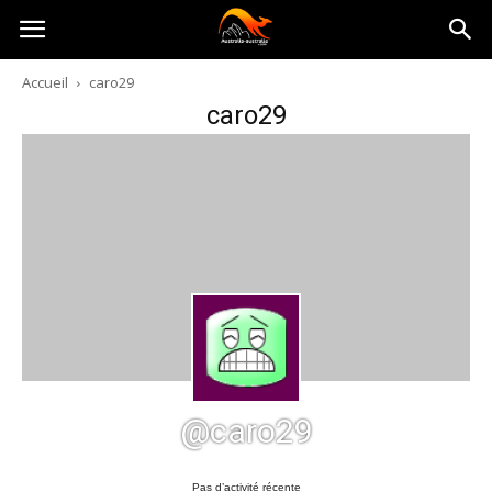
Australia-
Accueil
caro29
caro29
australie.com
@caro29
Pas d’activité récente