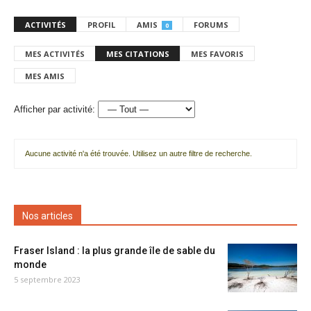
ACTIVITÉS
PROFIL
AMIS
FORUMS
0
MES ACTIVITÉS
MES CITATIONS
MES FAVORIS
MES AMIS
Afficher par activité:
Aucune activité n'a été trouvée. Utilisez un autre filtre de recherche.
Nos articles
Fraser Island : la plus grande île de sable du
monde
5 septembre 2023