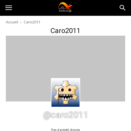
Australia-
Accueil
Caro2011
Caro2011
australie.com
@caro2011
Pas d’activité récente