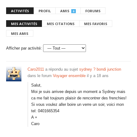
ACTIVITÉS
PROFIL
AMIS
FORUMS
0
MES ACTIVITÉS
MES CITATIONS
MES FAVORIS
MES AMIS
Afficher par activité:
Caro2011
a répondu au sujet
sydney ? bondi junction
dans le forum
Voyager ensemble
il y a 18 ans
Salut,
Moi je suis arrivee depuis un moment a Sydney mais
ca me fait toujours plaisir de rencontrer des frenchies!
Si vous voulez aller boire un verre un soir, voici mon
tel: 0401665354
A +
Caro