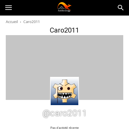
Australia-
Accueil
Caro2011
Caro2011
australie.com
@caro2011
Pas d’activité récente