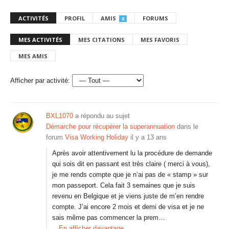
ACTIVITÉS
PROFIL
AMIS
FORUMS
0
MES ACTIVITÉS
MES CITATIONS
MES FAVORIS
MES AMIS
Afficher par activité:
BXL1070
a répondu au sujet
Démarche pour récupérer la superannuation
dans le
forum
Visa Working Holiday
il y a 13 ans
Après avoir attentivement lu la procédure de demande
qui sois dit en passant est très claire ( merci à vous),
je me rends compte que je n’ai pas de « stamp » sur
mon passeport. Cela fait 3 semaines que je suis
revenu en Belgique et je viens juste de m’en rendre
compte. J’ai encore 2 mois et demi de visa et je ne
sais même pas commencer la prem…
En afficher davantage