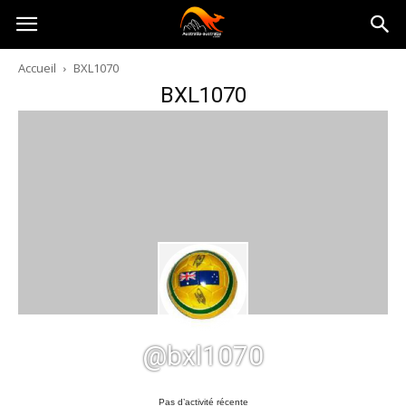
Australia-
Accueil
BXL1070
BXL1070
australie.com
@bxl1070
Pas d’activité récente