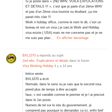
Si je poste dans « 2ND WHV, VOILA EXPLICATIONS
ET DETAILS !!! », c’est que je parle d’un 2ème WHV
et pas d’un 2ème visa touriste ou étudiant, ça me
parait très clair !!!
Work n holiday office, comme le nom le dit, c’est un
bureau et non un visa ( je sais,le Work and Holiday
visa existe ( USA) mais ne me concerne pas et je ne
me suis pas plan…
En afficher davantage
BXL1070
a répondu au sujet
2nd whv: Explications et détails
dans le forum
Visa Working Holiday
il y a 14 ans
briiice wrote:
BXL1070 a écrit
Normale, dans le sens ou je sais que le second visa
prend plus de temps à être accepté
faux, c est variable comme le premier et je l ai precisé
dans le 1er poste.
Numero de tel sur le site du gouvernement. je
comprend pas pourquoi tu demandes ca ici, enfin bref