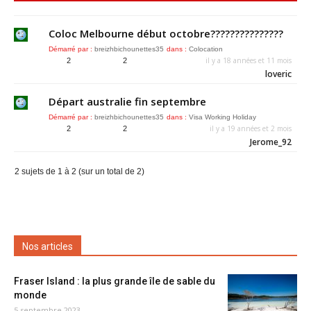
Coloc Melbourne début octobre???????????????
Démarré par :
breizhbichounettes35
dans :
Colocation
il y a 18 années et 11 mois
2
2
loveric
Départ australie fin septembre
Démarré par :
breizhbichounettes35
dans :
Visa Working Holiday
il y a 19 années et 2 mois
2
2
Jerome_92
2 sujets de 1 à 2 (sur un total de 2)
Nos articles
Fraser Island : la plus grande île de sable du
monde
5 septembre 2023