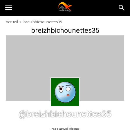
Australia-
Accueil
breizhbichounettes35
breizhbichounettes35
australie.com
@breizhbichounettes35
Pas d’activité récente