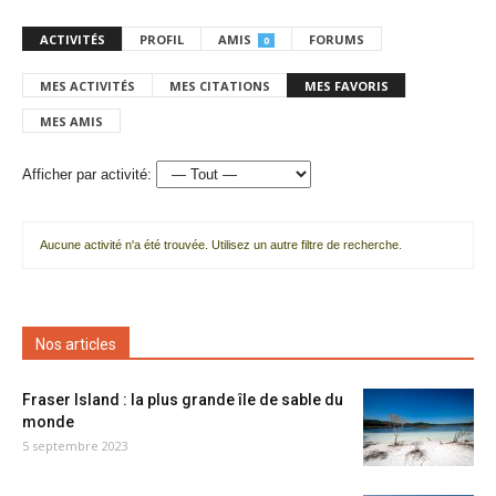
ACTIVITÉS
PROFIL
AMIS
FORUMS
0
MES ACTIVITÉS
MES CITATIONS
MES FAVORIS
MES AMIS
Afficher par activité:
Aucune activité n'a été trouvée. Utilisez un autre filtre de recherche.
Nos articles
Fraser Island : la plus grande île de sable du
monde
5 septembre 2023