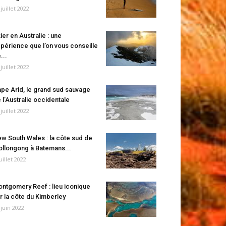
 juillet 2022
ier en Australie : une
périence que l’on vous conseille
...
 juillet 2022
pe Arid, le grand sud sauvage
 l’Australie occidentale
 juillet 2022
w South Wales : la côte sud de
llongong à Batemans...
juillet 2022
ntgomery Reef : lieu iconique
r la côte du Kimberley
 juin 2022