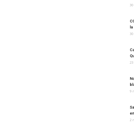
30
CO
la
30
Ca
Qu
23
No
bl
9 
Sa
em
2 