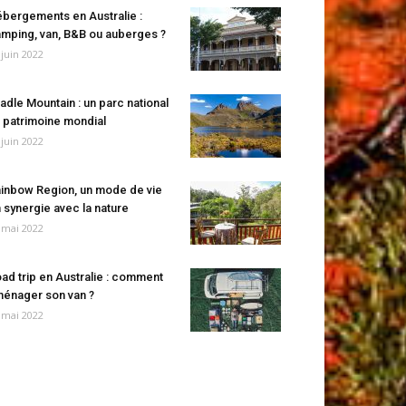
bergements en Australie :
mping, van, B&B ou auberges ?
 juin 2022
adle Mountain : un parc national
 patrimoine mondial
 juin 2022
inbow Region, un mode de vie
 synergie avec la nature
 mai 2022
ad trip en Australie : comment
énager son van ?
 mai 2022