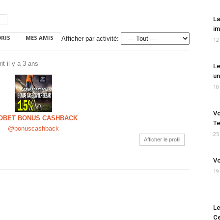
La
im
ORIS
MES AMIS
Afficher par activité:
12
rit
il y a 3 ans
Le
un
10
Vo
OBET BONUS CASHBACK
Te
@bonuscashback
25
Afficher le profil
Vo
19
Le
Ce