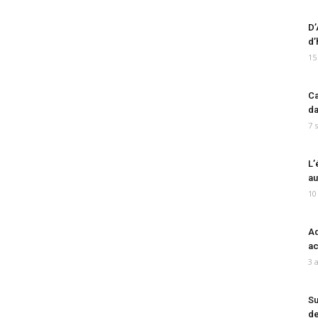
D’
d’
15
Ca
da
7 
L’
au
10
Ad
ac
3 
Su
de