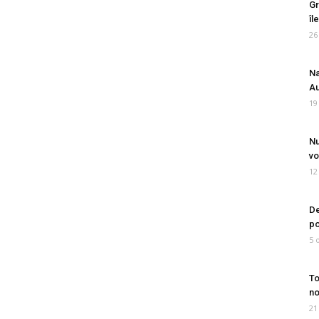
Gr
îl
26
Na
Au
19
Nu
vo
12
De
po
5 
To
no
21