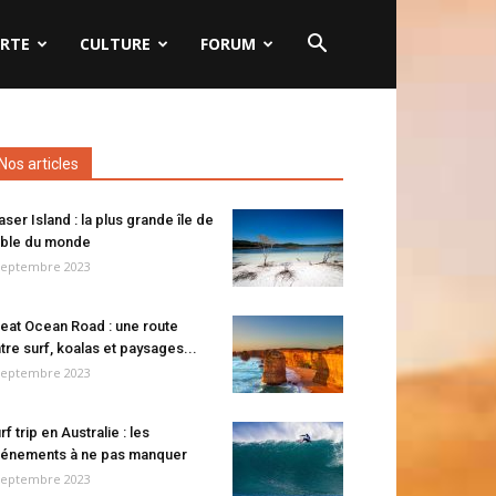
RTE
CULTURE
FORUM
Nos articles
aser Island : la plus grande île de
ble du monde
septembre 2023
eat Ocean Road : une route
tre surf, koalas et paysages...
septembre 2023
rf trip en Australie : les
énements à ne pas manquer
septembre 2023