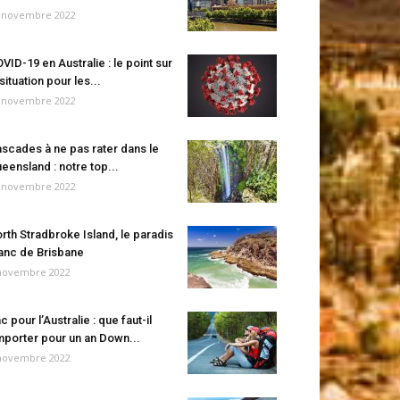
 novembre 2022
VID-19 en Australie : le point sur
 situation pour les...
 novembre 2022
scades à ne pas rater dans le
eensland : notre top...
 novembre 2022
rth Stradbroke Island, le paradis
anc de Brisbane
novembre 2022
c pour l’Australie : que faut-il
porter pour un an Down...
novembre 2022