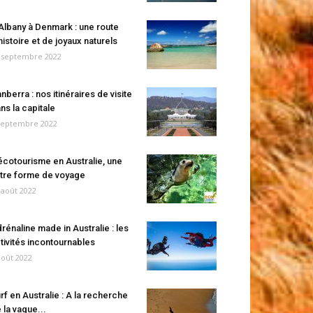
Albany à Denmark : une route
histoire et de joyaux naturels
 septembre 2022
nberra : nos itinéraires de visite
ns la capitale
septembre 2022
écotourisme en Australie, une
tre forme de voyage
 août 2022
rénaline made in Australie : les
tivités incontournables
août 2022
rf en Australie : A la recherche
 la vague...