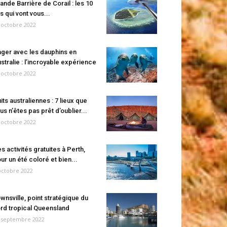
ande Barrière de Corail : les 10
es qui vont vous...
 octobre 2022
ger avec les dauphins en
stralie : l’incroyable expérience
 octobre 2022
its australiennes : 7 lieux que
us n’êtes pas prêt d’oublier...
 octobre 2022
s activités gratuites à Perth,
ur un été coloré et bien...
octobre 2022
wnsville, point stratégique du
rd tropical Queensland
 septembre 2022