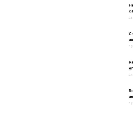
Hé
ca
21
Cr
au
16
Ra
en
24
Ro
am
17