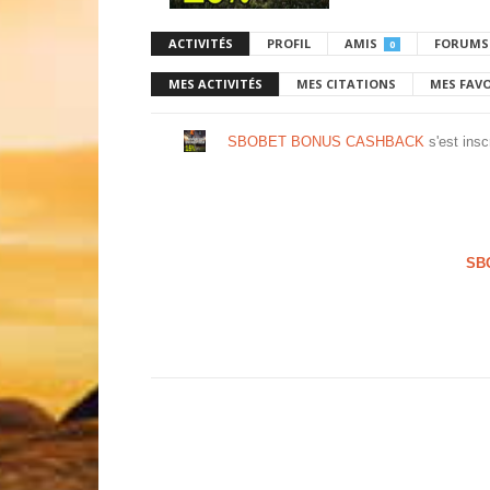
ACTIVITÉS
PROFIL
AMIS
FORUMS
0
MES ACTIVITÉS
MES CITATIONS
MES FAV
SBOBET BONUS CASHBACK
s'est insc
SB