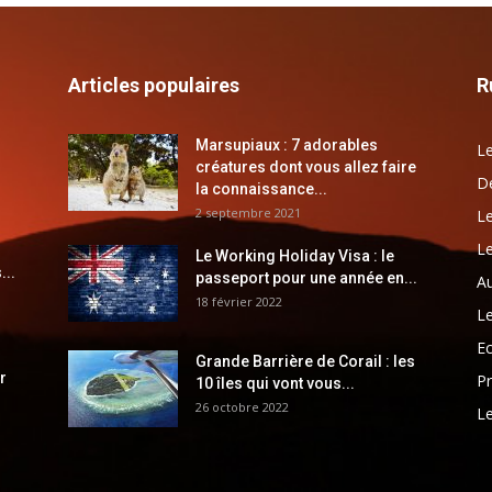
Articles populaires
R
Marsupiaux : 7 adorables
Le
créatures dont vous allez faire
Dé
la connaissance...
2 septembre 2021
Le
Le
Le Working Holiday Visa : le
...
passeport pour une année en...
Au
18 février 2022
Le
E
Grande Barrière de Corail : les
r
Pr
10 îles qui vont vous...
26 octobre 2022
Le