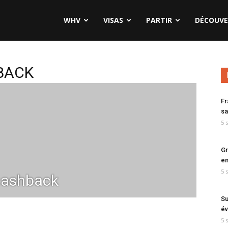
WHV
VISAS
PARTIR
DÉCOUVE
BACK
Fr
sa
5 
Gr
en
5 
ashback
Su
év
5 