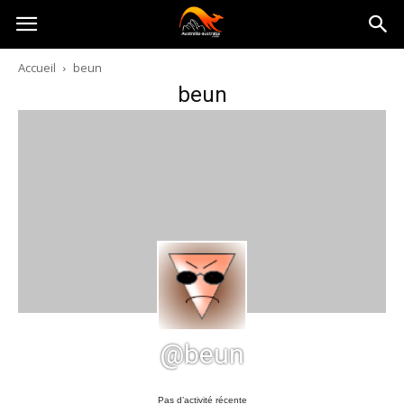
Australia-
Accueil
beun
beun
australie.com
@beun
Pas d’activité récente