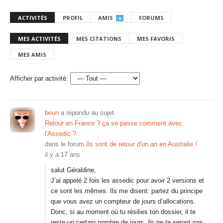
ACTIVITÉS
PROFIL
AMIS
FORUMS
0
MES ACTIVITÉS
MES CITATIONS
MES FAVORIS
MES AMIS
Afficher par activité:
beun
a répondu au sujet
Retour en France ? ça se passe comment avec
l'Assedic ?
dans le forum
Ils sont de retour d'un an en Australie !
il y a 17 ans
salut Géraldine,
J’ai appelé 2 fois les assedic pour avoir 2 versions et
ce sont les mêmes. Ils me disent: partez du principe
que vous avez un compteur de jours d’allocations.
Donc, si au moment où tu résilies ton dossier, il te
reste un certain nombre de jours, ils ne te seront pas