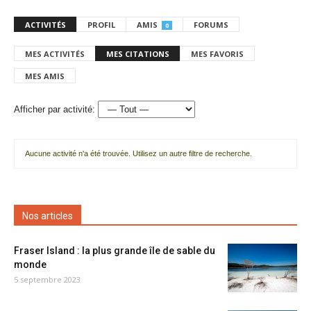
ACTIVITÉS
PROFIL
AMIS
FORUMS
0
MES ACTIVITÉS
MES CITATIONS
MES FAVORIS
MES AMIS
Afficher par activité:
Aucune activité n'a été trouvée. Utilisez un autre filtre de recherche.
Nos articles
Fraser Island : la plus grande île de sable du
monde
5 septembre 2023