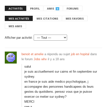
ACTIVITÉS
PROFIL
AMIS
FORUMS
0
MES ACTIVITÉS
MES CITATIONS
MES FAVORIS
MES AMIS
Afficher par activité:
benoit et amelie
a répondu au sujet
job en hopital
dans
le forum
Jobs whv
il y a 18 ans
salut
je suis acctuellement sur cairns et fin septembre sur
sydney.
en france je suis aide medico psychologique, j
accompagne des personnes handicapees ds leurs
gestes du quotidiens. pensez vous que je puisse
exercer ce metier sur sydney?
MERCI
see a