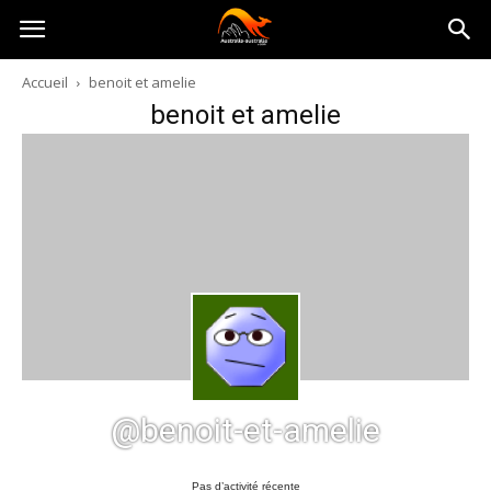
Australia-
Accueil
benoit et amelie
benoit et amelie
australie.com
@benoit-et-amelie
Pas d’activité récente