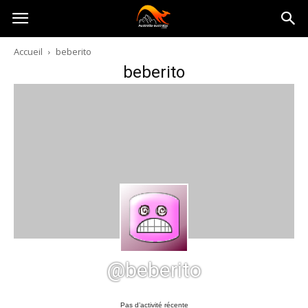
Australia-
Accueil
beberito
beberito
australie.com
@beberito
Pas d’activité récente