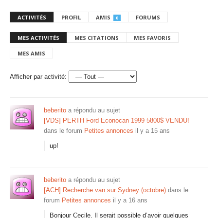
ACTIVITÉS
PROFIL
AMIS
FORUMS
0
MES ACTIVITÉS
MES CITATIONS
MES FAVORIS
MES AMIS
Afficher par activité:
beberito
a répondu au sujet
[VDS] PERTH Ford Econocan 1999 5800$ VENDU!
dans le forum
Petites annonces
il y a 15 ans
up!
beberito
a répondu au sujet
[ACH] Recherche van sur Sydney (octobre)
dans le
forum
Petites annonces
il y a 16 ans
Bonjour Cecile. Il serait possible d’avoir quelques