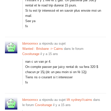
l’instant il y 1 fille et 2 gas. On passerai par Juicy
rental et le road trip durerai 15 jours.
Si tu est tjr interessé et en savoir plus envoie moi un
mail.
See ya
fx
bbrroonnxx
a répondu au sujet
Wanted : Brisbane -> Cairns
dans le forum
Covoiturage
il y a 15 ans
nan c un van pr 4.
On compte passer par juicy rental dc sa fera 320 $
chacun pr 15j (dc un peu moin si on fé 12j)
Tiens ns o courant si t interesser
fx
bbrroonnxx
a répondu au sujet
lift sydney//cairns
dans
le forum
Covoiturage
il y a 15 ans