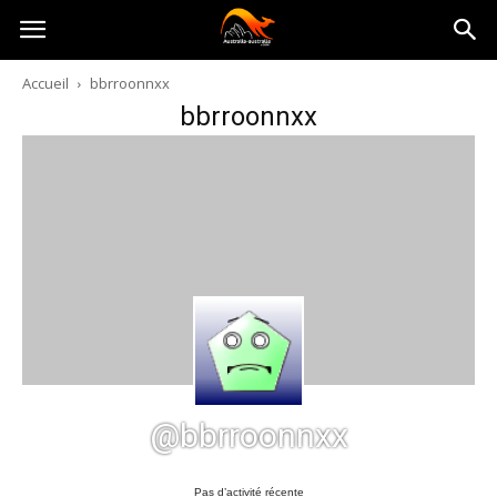
Australia-
Accueil
bbrroonnxx
bbrroonnxx
australie.com
@bbrroonnxx
Pas d’activité récente