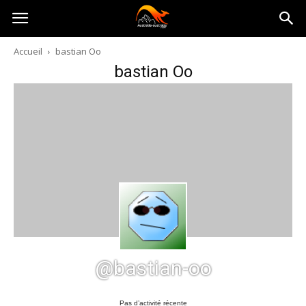
Australia-
Accueil
bastian Oo
bastian Oo
australie.com
@bastian-oo
Pas d’activité récente