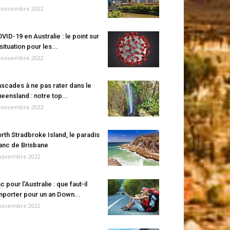
 novembre 2022
VID-19 en Australie : le point sur
 situation pour les...
 novembre 2022
scades à ne pas rater dans le
eensland : notre top...
 novembre 2022
rth Stradbroke Island, le paradis
anc de Brisbane
novembre 2022
c pour l’Australie : que faut-il
porter pour un an Down...
novembre 2022