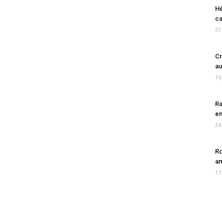
Hé
ca
21
Cr
au
16
Ra
en
24
Ro
am
17