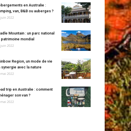
bergements en Australie :
mping, van, B&B ou auberges ?
 juin 2022
adle Mountain : un parc national
 patrimoine mondial
 juin 2022
inbow Region, un mode de vie
 synergie avec la nature
 mai 2022
ad trip en Australie : comment
énager son van ?
 mai 2022