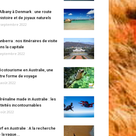
Albany à Denmark : une route
histoire et de joyaux naturels
 septembre 2022
nberra : nos itinéraires de visite
ns la capitale
septembre 2022
écotourisme en Australie, une
tre forme de voyage
 août 2022
rénaline made in Australie : les
tivités incontournables
août 2022
rf en Australie : A la recherche
 la vague...