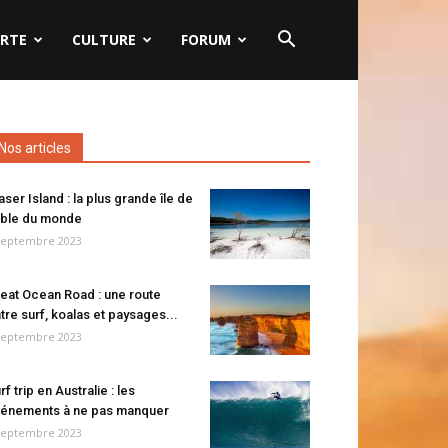
RTE
CULTURE
FORUM
Nos articles
aser Island : la plus grande île de
ble du monde
septembre 2023
eat Ocean Road : une route
tre surf, koalas et paysages...
septembre 2023
rf trip en Australie : les
énements à ne pas manquer
septembre 2023