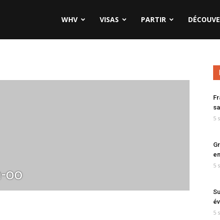
WHV
VISAS
PARTIR
DÉCOUVE
Fr
sa
5 
Gr
en
5 
-oo
Su
év
5 