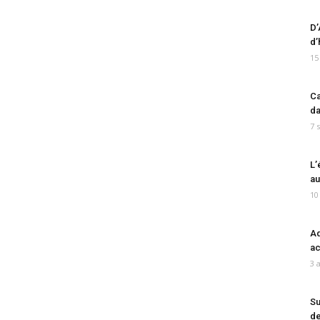
D’
d’
15
Ca
da
7 
L’
au
10
Ad
ac
3 
Su
de