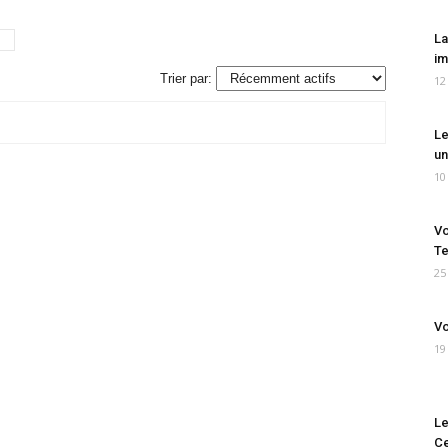
La
im
Trier par:
12
Le
un
10
Vo
Te
25
Vo
19
Le
Ce