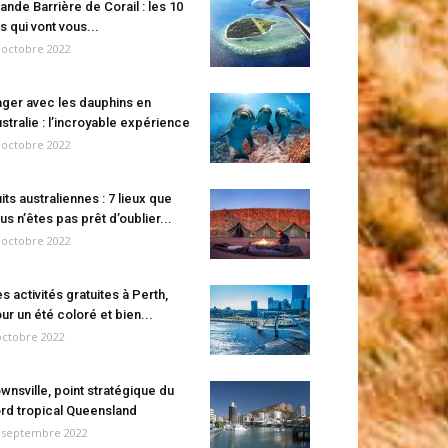
ande Barrière de Corail : les 10
es qui vont vous...
 octobre 2022
ger avec les dauphins en
stralie : l’incroyable expérience
 octobre 2022
its australiennes : 7 lieux que
us n’êtes pas prêt d’oublier...
 octobre 2022
s activités gratuites à Perth,
ur un été coloré et bien...
octobre 2022
wnsville, point stratégique du
rd tropical Queensland
 septembre 2022