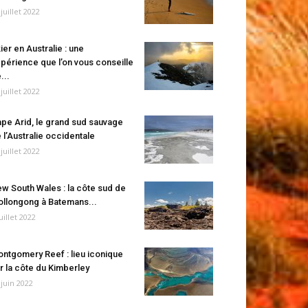
 juillet 2022
ier en Australie : une
périence que l’on vous conseille
...
 juillet 2022
pe Arid, le grand sud sauvage
 l’Australie occidentale
 juillet 2022
w South Wales : la côte sud de
llongong à Batemans...
juillet 2022
ntgomery Reef : lieu iconique
r la côte du Kimberley
 juin 2022