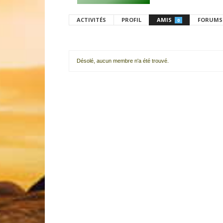
ACTIVITÉS
PROFIL
AMIS
FORUMS
0
Désolé, aucun membre n'a été trouvé.
Mes
amis