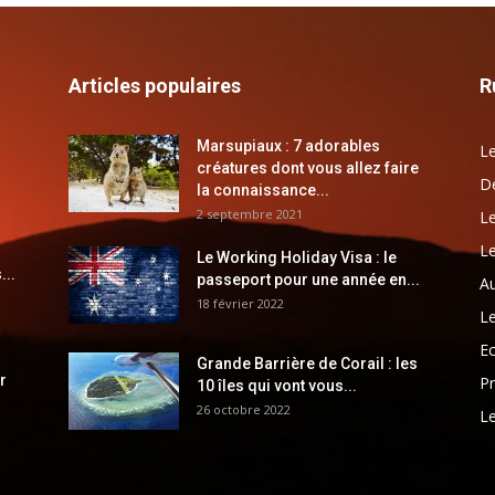
Articles populaires
R
Marsupiaux : 7 adorables
Le
créatures dont vous allez faire
Dé
la connaissance...
2 septembre 2021
Le
Le
Le Working Holiday Visa : le
...
passeport pour une année en...
Au
18 février 2022
Le
E
Grande Barrière de Corail : les
r
Pr
10 îles qui vont vous...
26 octobre 2022
Le