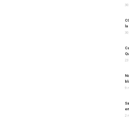
30
CO
la
30
Ca
Qu
23
No
bl
9 
Sa
em
2 