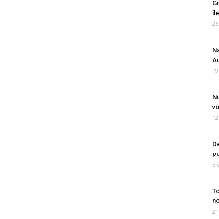
Gr
îl
26
Na
Au
19
Nu
vo
12
De
po
5 
To
no
21